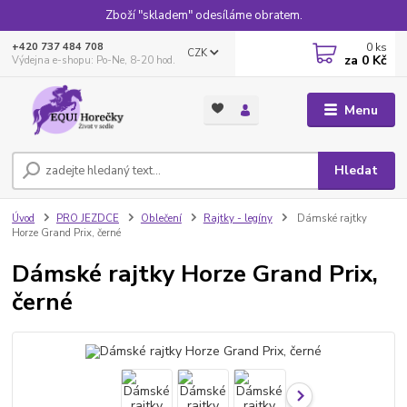
Zboží "skladem" odesíláme obratem.
0
ks
+420 737 484 708
CZK
za
0 Kč
Výdejna e-shopu: Po-Ne, 8-20 hod.
Menu
Hledat
Úvod
PRO JEZDCE
Oblečení
Rajtky - legíny
Dámské rajtky
Horze Grand Prix, černé
Dámské rajtky Horze Grand Prix,
černé