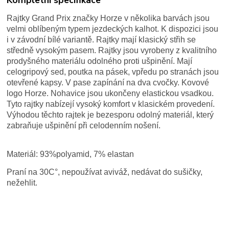
Rajtky Grand Prix značky Horze v několika barvách jsou
velmi oblíbeným typem jezdeckých kalhot. K dispozici jsou
i v závodní bílé variantě. Rajtky mají klasický střih se
středně vysokým pasem. Rajtky jsou vyrobeny z kvalitního
prodyšného materiálu odolného proti ušpinění. Mají
celogripový sed, poutka na pásek, vpředu po stranách jsou
otevřené kapsy. V pase zapínání na dva cvočky. Kovové
logo Horze. Nohavice jsou ukončeny elastickou vsadkou.
Tyto rajtky nabízejí vysoký komfort v klasickém provedení.
Výhodou těchto rajtek je bezesporu odolný materiál, který
zabraňuje ušpinění při celodenním nošení.
Materiál: 93%polyamid, 7% elastan
Praní na 30C°, nepoužívat aviváž, nedávat do sušičky,
nežehlit.