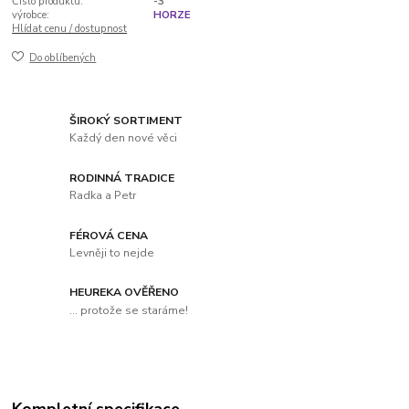
Číslo produktu:
-3
výrobce:
HORZE
Hlídat cenu / dostupnost
Do oblíbených
ŠIROKÝ SORTIMENT
Každý den nové věci
RODINNÁ TRADICE
Radka a Petr
FÉROVÁ CENA
Levněji to nejde
HEUREKA OVĚŘENO
... protože se staráme!
Kompletní specifikace