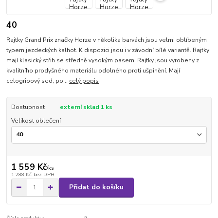
40
Rajtky Grand Prix značky Horze v několika barvách jsou velmi oblíbeným
typem jezdeckých kalhot. K dispozici jsou i v závodní bílé variantě. Rajtky
mají klasický střih se středně vysokým pasem. Rajtky jsou vyrobeny z
kvalitního prodyšného materiálu odolného proti ušpinění. Mají
celogripový sed, po...
celý popis
Dostupnost
externí sklad 1 ks
Velikost oblečení
1 559 Kč
/
ks
1 288 Kč
bez DPH
Přidat do košíku