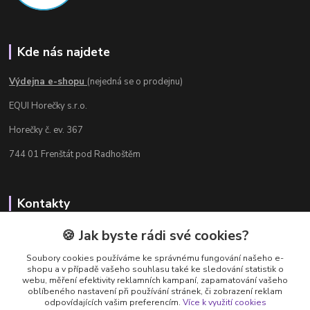
Kde nás najdete
Výdejna e-shopu
(nejedná se o prodejnu)
EQUI Horečky s.r.o.
Horečky č. ev. 367
744 01 Frenštát pod Radhoštěm
Kontakty
Radka Chamrádová
🍪 Jak byste rádi své cookies?
+420 737 484 708
Soubory cookies používáme ke správnému fungování našeho e-
Výdejna e-shopu: Po-Ne, 8-20 hod.
shopu a v případě vašeho souhlasu také ke sledování statistik o
webu, měření efektivity reklamních kampaní, zapamatování vašeho
info@equi-horecky.cz
oblíbeného nastavení při používání stránek, či zobrazení reklam
odpovídajících vašim preferencím.
Více k využití cookies