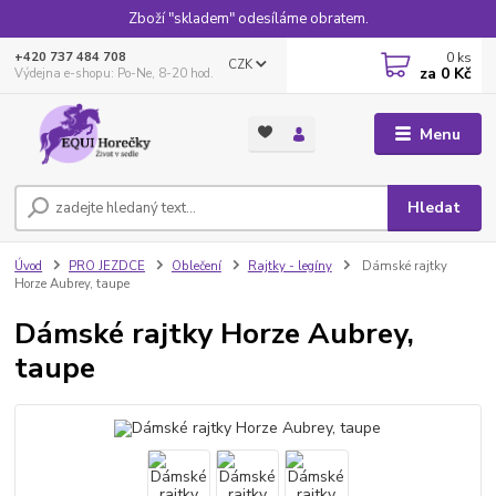
Zboží "skladem" odesíláme obratem.
0
ks
+420 737 484 708
CZK
za
0 Kč
Výdejna e-shopu: Po-Ne, 8-20 hod.
Menu
Hledat
Úvod
PRO JEZDCE
Oblečení
Rajtky - legíny
Dámské rajtky
Horze Aubrey, taupe
Dámské rajtky Horze Aubrey,
taupe