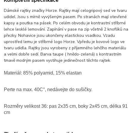
Dámské rajtky značky Horze. Rajtky mají celogripový sed ve tvaru
udidel. Jsou s mírně vyvýšeným pasem. Po stranách mají otevřené
kapsy a poutka na pásek. Po celém obvodu je kontrastní stříbrné
lehce lesklé lemování. Zapínání v pase na zip včetně 2 knoflíků na
přezky. Nohavice jsou ukončeny elastickou vsadkou. Vzadu
uprostřed lemu je stříbrné logo Horze. Vpředu je kovové logo ve
tvaru udidla. Rajtky jsou vyrobeny z příjemného lehčího materiálu
a velmi dobře sedí. Barva taupe ( hnědo-zelená) s kontrastním
tmavě modrým pasem vystihuje jedinečnost těchto rajtek.
Materiál: 85% polyamid, 15% elastan
Perte na max. 40C°, nedávejte do sušičky.
Rozměry velikost 36: pas 2x35 cm, boky 2x45 cm, délka 91
cm