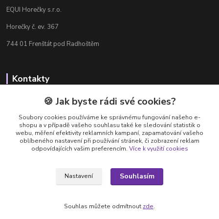
EQUI Horečky s.r.o.
Horečky č. ev. 367
744 01 Frenštát pod Radhoštěm
Kontakty
Radka Chamrádová
🍪 Jak byste rádi své cookies?
+420 737 484 708
Soubory cookies používáme ke správnému fungování našeho e-
Výdejna e-shopu: Po-Ne, 8-20 hod.
shopu a v případě vašeho souhlasu také ke sledování statistik o
webu, měření efektivity reklamních kampaní, zapamatování vašeho
info@equi-horecky.cz
oblíbeného nastavení při používání stránek, či zobrazení reklam
odpovídajících vašim preferencím.
Více k využití cookies
Souhlasím
Nastavení
Provozovatel: EQUI Horečky s.r.o., IČ 196 32 827, Horečky č.ev. 367, 744 01
Frenštát pod Radhoštěm, C 93460 vedená u Krajského soudu v Ostravě
Souhlas můžete odmítnout
zde
.
Vytvořeno na
Eshop-rychle.cz