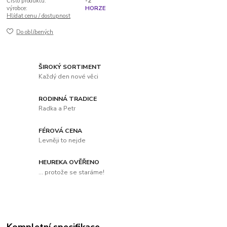
Číslo produktu:
-2
výrobce:
HORZE
Hlídat cenu / dostupnost
Do oblíbených
ŠIROKÝ SORTIMENT
Každý den nové věci
RODINNÁ TRADICE
Radka a Petr
FÉROVÁ CENA
Levněji to nejde
HEUREKA OVĚŘENO
... protože se staráme!
Kompletní specifikace