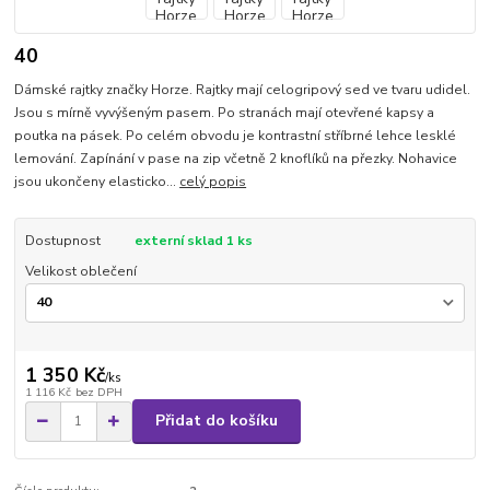
40
Dámské rajtky značky Horze. Rajtky mají celogripový sed ve tvaru udidel.
Jsou s mírně vyvýšeným pasem. Po stranách mají otevřené kapsy a
poutka na pásek. Po celém obvodu je kontrastní stříbrné lehce lesklé
lemování. Zapínání v pase na zip včetně 2 knoflíků na přezky. Nohavice
jsou ukončeny elasticko...
celý popis
Dostupnost
externí sklad 1 ks
Velikost oblečení
1 350 Kč
/
ks
1 116 Kč
bez DPH
Přidat do košíku