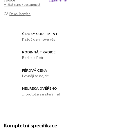
výrobce:
Equitheme
Hlídat cenu / dostupnost
Do oblíbených
ŠIROKÝ SORTIMENT
Každý den nové věci
RODINNÁ TRADICE
Radka a Petr
FÉROVÁ CENA
Levněji to nejde
HEUREKA OVĚŘENO
... protože se staráme!
Kompletní specifikace