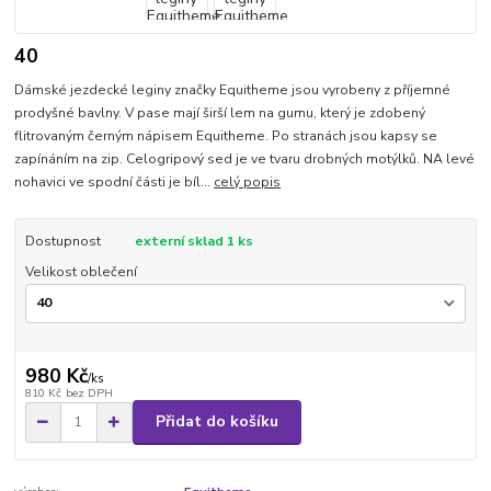
40
Dámské jezdecké leginy značky Equitheme jsou vyrobeny z příjemné
prodyšné bavlny. V pase mají širší lem na gumu, který je zdobený
flitrovaným černým nápisem Equitheme. Po stranách jsou kapsy se
zapínáním na zip. Celogripový sed je ve tvaru drobných motýlků. NA levé
nohavici ve spodní části je bíl...
celý popis
Dostupnost
externí sklad 1 ks
Velikost oblečení
980 Kč
/
ks
810 Kč
bez DPH
Přidat do košíku