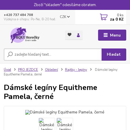
Zboží "skladem" odesíláme obratem.
0
ks
+420 737 484 708
CZK
za
0 Kč
Výdejna e-shopu: Po-Ne, 8-20 hod.
Menu
Hledat
Úvod
PRO JEZDCE
Oblečení
Rajtky - legíny
Dámské legíny
Equitheme Pamela, černé
Dámské legíny Equitheme
Pamela, černé