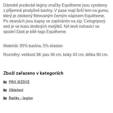
Dámské jezdecké leginy značky Equitheme jsou vyrobeny
z příjemné prodyšné bavlny. V pase mají širší lem na gumu,
který je zdobený flitrovaným černým nápisem Equitheme.
Po stranách jsou kapsy se zapínáním na zip. Celogripový
sed je ve tvaru drobných motýlků. NA levé nohavici ve
spodní části je bílé logo Equitheme.
Materiál: 95% bavlna, 5% elastan
Rozměry: velikost 38: pas 36 cm, boky 43 cm, délka 90 cm.
Zboží zařazeno v kategoriích
PRO JEZDCE
Oblečení
Rajtky - legíny