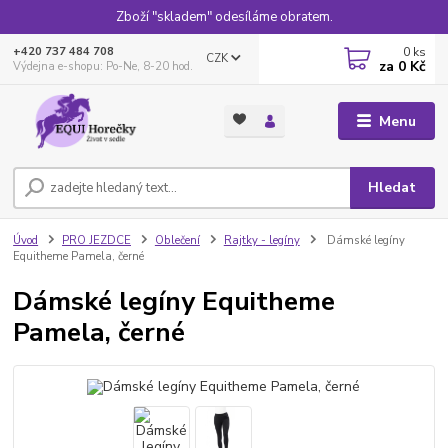
Zboží "skladem" odesíláme obratem.
0
ks
+420 737 484 708
CZK
za
0 Kč
Výdejna e-shopu: Po-Ne, 8-20 hod.
Menu
Hledat
Úvod
PRO JEZDCE
Oblečení
Rajtky - legíny
Dámské legíny
Equitheme Pamela, černé
Dámské legíny Equitheme
Pamela, černé