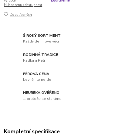
výrobce:
Equitheme
Hlídat cenu / dostupnost
Do oblíbených
ŠIROKÝ SORTIMENT
Každý den nové věci
RODINNÁ TRADICE
Radka a Petr
FÉROVÁ CENA
Levněji to nejde
HEUREKA OVĚŘENO
... protože se staráme!
Kompletní specifikace