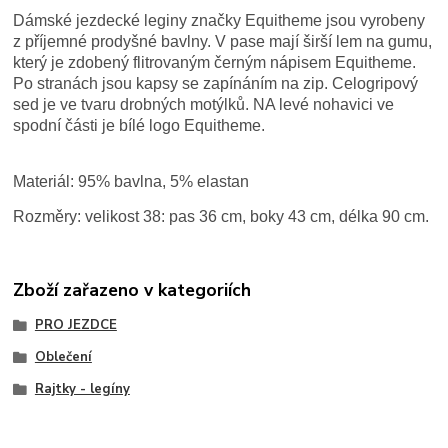
Dámské jezdecké leginy značky Equitheme jsou vyrobeny
z příjemné prodyšné bavlny. V pase mají širší lem na gumu,
který je zdobený flitrovaným černým nápisem Equitheme.
Po stranách jsou kapsy se zapínáním na zip. Celogripový
sed je ve tvaru drobných motýlků. NA levé nohavici ve
spodní části je bílé logo Equitheme.
Materiál: 95% bavlna, 5% elastan
Rozměry: velikost 38: pas 36 cm, boky 43 cm, délka 90 cm.
Zboží zařazeno v kategoriích
PRO JEZDCE
Oblečení
Rajtky - legíny