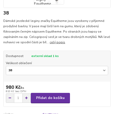
38
Dámské jezdecké leginy značky Equitheme jsou vyrobeny z příjemné
prodyšné bavlny. V pase mají širší lem na gumu, který je zdobený
flitrovaným černým nápisem Equitheme. Po stranách jsou kapsy se
zapínáním na zip. Celogripový sed je ve tvaru drobných motýlků. NA levé
nohavici ve spodní části je bíl...
celý popis
Dostupnost
externí sklad 1 ks
Velikost oblečení
980 Kč
/
ks
810 Kč
bez DPH
Přidat do košíku