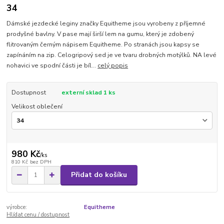
34
Dámské jezdecké leginy značky Equitheme jsou vyrobeny z příjemné
prodyšné bavlny. V pase mají širší lem na gumu, který je zdobený
flitrovaným černým nápisem Equitheme. Po stranách jsou kapsy se
zapínáním na zip. Celogripový sed je ve tvaru drobných motýlků. NA levé
nohavici ve spodní části je bíl...
celý popis
Dostupnost
externí sklad 1 ks
Velikost oblečení
980 Kč
/
ks
810 Kč
bez DPH
Přidat do košíku
výrobce:
Equitheme
Hlídat cenu / dostupnost