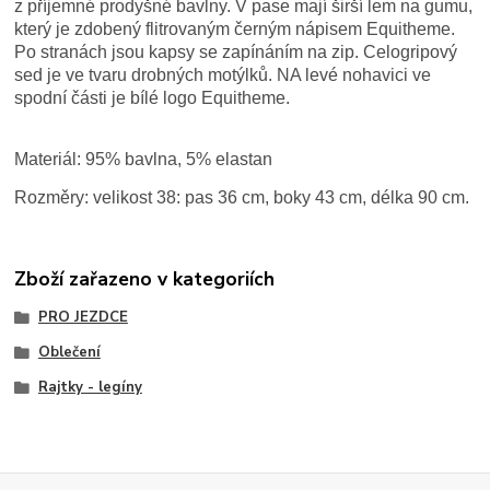
z příjemné prodyšné bavlny. V pase mají širší lem na gumu,
který je zdobený flitrovaným černým nápisem Equitheme.
Po stranách jsou kapsy se zapínáním na zip. Celogripový
sed je ve tvaru drobných motýlků. NA levé nohavici ve
spodní části je bílé logo Equitheme.
Materiál: 95% bavlna, 5% elastan
Rozměry: velikost 38: pas 36 cm, boky 43 cm, délka 90 cm.
Zboží zařazeno v kategoriích
PRO JEZDCE
Oblečení
Rajtky - legíny