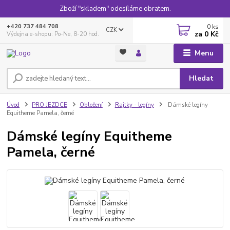
Zboží "skladem" odesíláme obratem.
0
ks
+420 737 484 708
CZK
za
0 Kč
Výdejna e-shopu: Po-Ne, 8-20 hod.
Menu
Hledat
Úvod
PRO JEZDCE
Oblečení
Rajtky - legíny
Dámské legíny
Equitheme Pamela, černé
Dámské legíny Equitheme
Pamela, černé