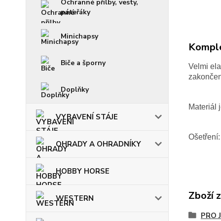
Ochranné přilby, vesty,
páteřáky
Minichapsy
Komple
Biče a šporny
Velmi ela
zakončení
Doplňky
Materiál 
VYBAVENÍ STÁJE
Ošetření:
OHRADY A OHRADNÍKY
HOBBY HORSE
Zboží 
WESTERN
PRO 