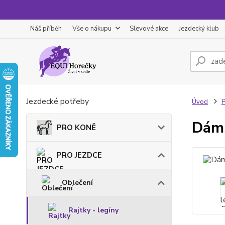
Náš příběh
Vše o nákupu
Slevové akce
Jezdecký klub
Jezdecké potřeby
Úvod
Dáms
PRO KONĚ
PRO JEZDCE
Oblečení
Rajtky - legíny