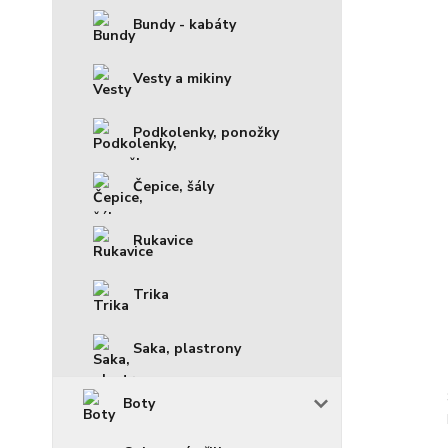
Bundy - kabáty
Vesty a mikiny
Podkolenky, ponožky
Čepice, šály
Rukavice
Trika
Saka, plastrony
Boty