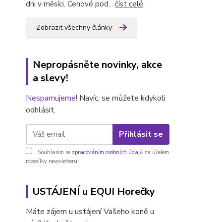
dni v měsíci. Cenové pod...
číst celé
Zobrazit všechny články
Nepropásněte novinky, akce
a slevy!
Nespamujeme
! Navíc, se můžete kdykoli
odhlásit.
Přihlásit se
Souhlasím se
zpracováním osobních údajů
za účelem
rozesílky newsletteru.
USTÁJENÍ u EQUI Horečky
Máte zájem u ustájení Vašeho koně u