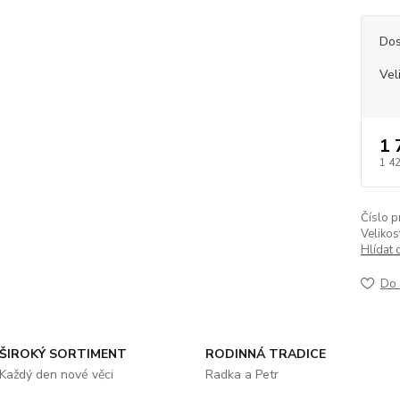
Dos
Vel
1 
1 4
Číslo p
Velikos
Hlídat 
Do 
ŠIROKÝ SORTIMENT
RODINNÁ TRADICE
Každý den nové věci
Radka a Petr