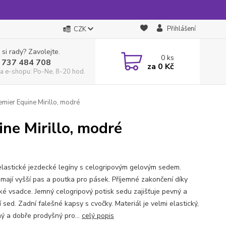
Přihlášení
CZK
 si rady? Zavolejte.
0
ks
 737 484 708
za
0 Kč
a e-shopu: Po-Ne, 8-20 hod.
mier Equine Mirillo, modré
ne Mirillo, modré
elastické jezdecké legíny s celogripovým gelovým sedem.
 mají vyšší pas a poutka pro pásek. Příjemné zakončení díky
cké vsadce. Jemný celogripový potisk sedu zajišťuje pevný a
í sed. Zadní falešné kapsy s cvočky. Materiál je velmi elastický,
ný a dobře prodyšný pro...
celý popis