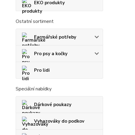
EKO produkty
Ostatní sortiment
Farmářské potřeby
Pro psy a kočky
Pro lidi
Speciální nabídky
Dárkové poukazy
Vyhazováky do podkov