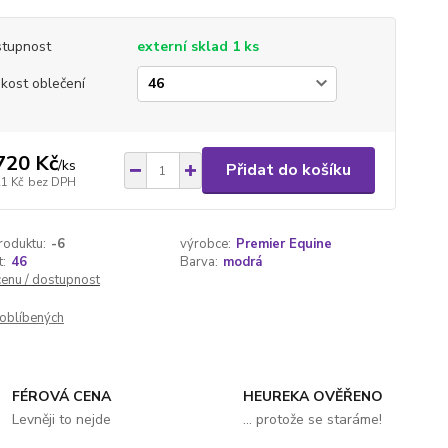
tupnost
externí sklad 1 ks
ikost oblečení
720 Kč
/
ks
Přidat do košíku
21 Kč
bez DPH
roduktu:
-6
výrobce:
Premier Equine
t:
46
Barva:
modrá
cenu / dostupnost
oblíbených
FÉROVÁ CENA
HEUREKA OVĚŘENO
Levněji to nejde
... protože se staráme!