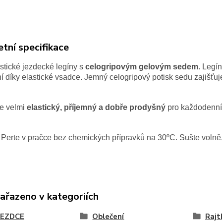
tní specifikace
stické jezdecké legíny s
celogripovým gelovým sedem
. Legí
 díky elastické vsadce. Jemný celogripový potisk sedu zajišťuje
je velmi
elastický, příjemný a dobře prodyšný
pro každodenní 
Perte v pračce bez chemických přípravků na 30
ºC. Sušte volně
zařazeno v kategoriích
JEZDCE
Oblečení
Rajt