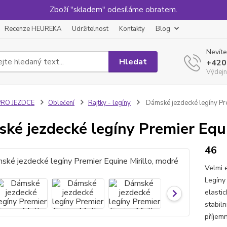
Zboží "skladem" odesíláme obratem.
Recenze HEUREKA
Udržitelnost
Kontakty
Blog
Nevíte
Hledat
+420
Výdejn
PRO JEZDCE
Oblečení
Rajtky - legíny
Dámské jezdecké legíny Pre
ké jezdecké legíny Premier Equi
46
Velmi 
Legíny
elasti
stabiln
příjem