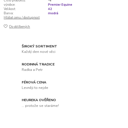
Číslo produktu:
-4
výrobce:
Premier Equine
Velikost:
42
Barva:
modrá
Hlídat cenu / dostupnost
Do oblíbených
ŠIROKÝ SORTIMENT
Každý den nové věci
RODINNÁ TRADICE
Radka a Petr
FÉROVÁ CENA
Levněji to nejde
HEUREKA OVĚŘENO
... protože se staráme!