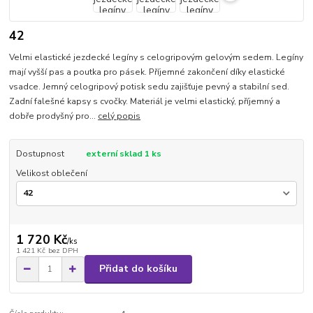
42
Velmi elastické jezdecké legíny s celogripovým gelovým sedem. Legíny
mají vyšší pas a poutka pro pásek. Příjemné zakončení díky elastické
vsadce. Jemný celogripový potisk sedu zajišťuje pevný a stabilní sed.
Zadní falešné kapsy s cvočky. Materiál je velmi elastický, příjemný a
dobře prodyšný pro...
celý popis
Dostupnost
externí sklad 1 ks
Velikost oblečení
1 720 Kč
/
ks
1 421 Kč
bez DPH
Přidat do košíku