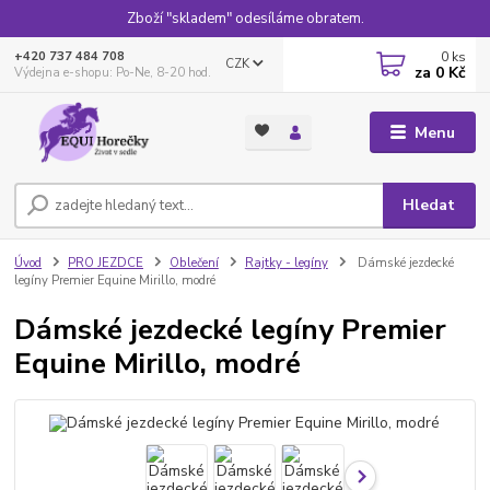
Zboží "skladem" odesíláme obratem.
0
ks
+420 737 484 708
CZK
za
0 Kč
Výdejna e-shopu: Po-Ne, 8-20 hod.
Menu
Hledat
Úvod
PRO JEZDCE
Oblečení
Rajtky - legíny
Dámské jezdecké
legíny Premier Equine Mirillo, modré
Dámské jezdecké legíny Premier
Equine Mirillo, modré