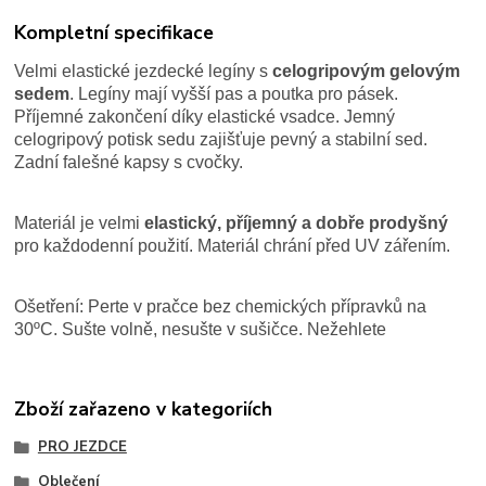
Kompletní specifikace
Velmi elastické jezdecké legíny s
celogripovým gelovým
sedem
. Legíny mají vyšší pas a poutka pro pásek.
Příjemné zakončení díky elastické vsadce. Jemný
celogripový potisk sedu zajišťuje pevný a stabilní sed.
Zadní falešné kapsy s cvočky.
Materiál je velmi
elastický, příjemný a dobře prodyšný
pro každodenní použití. Materiál chrání před UV zářením.
Ošetření:
Perte v pračce bez chemických přípravků na
30
ºC. Sušte volně, nesušte v sušičce. Nežehlete
Zboží zařazeno v kategoriích
PRO JEZDCE
Oblečení