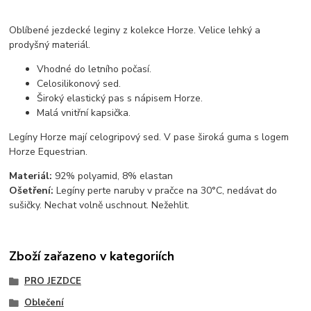
Oblíbené jezdecké leginy z kolekce Horze. Velice lehký a
prodyšný materiál.
Vhodné do letního počasí.
Celosilikonový sed.
Široký elastický pas s nápisem Horze.
Malá vnitřní kapsička.
Legíny Horze mají celogripový sed. V pase široká guma s logem
Horze Equestrian.
Materiál:
92% polyamid, 8% elastan
Ošetření:
Legíny perte naruby v pračce na 30°C, nedávat do
sušičky. Nechat volně uschnout. Nežehlit.
Zboží zařazeno v kategoriích
PRO JEZDCE
Oblečení