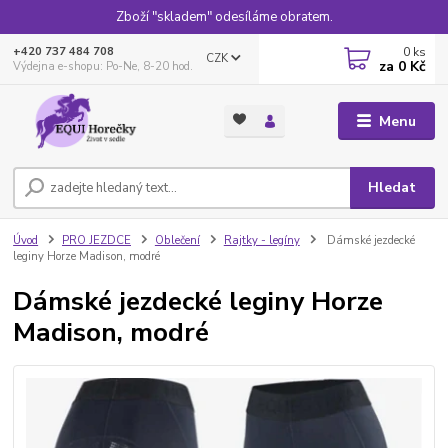
Zboží "skladem" odesíláme obratem.
0
ks
+420 737 484 708
CZK
za
0 Kč
Výdejna e-shopu: Po-Ne, 8-20 hod.
Menu
Hledat
Úvod
PRO JEZDCE
Oblečení
Rajtky - legíny
Dámské jezdecké
leginy Horze Madison, modré
Dámské jezdecké leginy Horze
Madison, modré