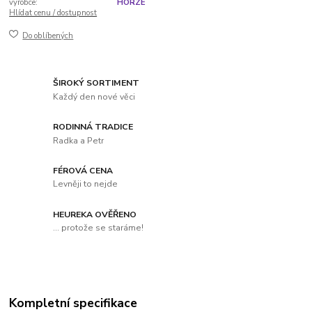
výrobce:
HORZE
Hlídat cenu / dostupnost
Do oblíbených
ŠIROKÝ SORTIMENT
Každý den nové věci
RODINNÁ TRADICE
Radka a Petr
FÉROVÁ CENA
Levněji to nejde
HEUREKA OVĚŘENO
... protože se staráme!
Kompletní specifikace