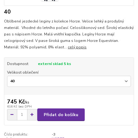
40
Oblíbené jezdecké leginy z kolekce Horze. Velice lehký a prodyšný
materiál. Vhodné do letního počasí. Celosilikonový sed. Široký elastický
pas s nápisem Horze. Malá vnitřní kapsička. Legíny Horze mají
celogripový sed. V pase široká guma s logem Horze Equestrian.
Materiál: 92% polyamid, 8% elast...
celý popis
Dostupnost
externí sklad 5 ks
Velikost oblečení
745 Kč
/
ks
616 Kč
bez DPH
Přidat do košíku
Číslo produktu:
-3