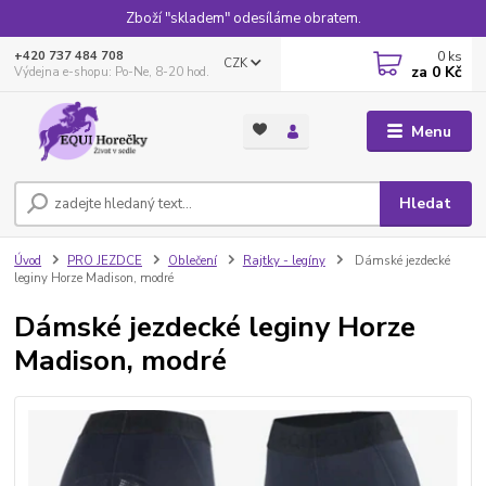
Zboží "skladem" odesíláme obratem.
0
ks
+420 737 484 708
CZK
za
0 Kč
Výdejna e-shopu: Po-Ne, 8-20 hod.
Menu
Hledat
Úvod
PRO JEZDCE
Oblečení
Rajtky - legíny
Dámské jezdecké
leginy Horze Madison, modré
Dámské jezdecké leginy Horze
Madison, modré