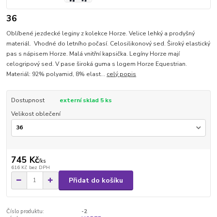
36
Oblíbené jezdecké leginy z kolekce Horze. Velice lehký a prodyšný
materiál. Vhodné do letního počasí. Celosilikonový sed. Široký elastický
pas s nápisem Horze. Malá vnitřní kapsička. Legíny Horze mají
celogripový sed. V pase široká guma s logem Horze Equestrian.
Materiál: 92% polyamid, 8% elast...
celý popis
Dostupnost
externí sklad 5 ks
Velikost oblečení
745 Kč
/
ks
616 Kč
bez DPH
Přidat do košíku
Číslo produktu:
-2