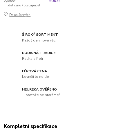
výrobce:
HORZE
Hlídat cenu / dostupnost
Do oblíbených
ŠIROKÝ SORTIMENT
Každý den nové věci
RODINNÁ TRADICE
Radka a Petr
FÉROVÁ CENA
Levněji to nejde
HEUREKA OVĚŘENO
... protože se staráme!
Kompletní specifikace