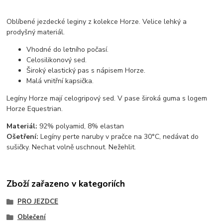
Oblíbené jezdecké leginy z kolekce Horze. Velice lehký a
prodyšný materiál.
Vhodné do letního počasí.
Celosilikonový sed.
Široký elastický pas s nápisem Horze.
Malá vnitřní kapsička.
Legíny Horze mají celogripový sed. V pase široká guma s logem
Horze Equestrian.
Materiál:
92% polyamid, 8% elastan
Ošetření:
Legíny perte naruby v pračce na 30°C, nedávat do
sušičky. Nechat volně uschnout. Nežehlit.
Zboží zařazeno v kategoriích
PRO JEZDCE
Oblečení