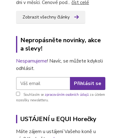
dni v měsíci. Cenové pod...
číst celé
Zobrazit všechny články
Nepropásněte novinky, akce
a slevy!
Nespamujeme
! Navíc, se můžete kdykoli
odhlásit.
Přihlásit se
Souhlasím se
zpracováním osobních údajů
za účelem
rozesílky newsletteru.
USTÁJENÍ u EQUI Horečky
Máte zájem u ustájení Vašeho koně u