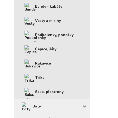
Bundy - kabáty
Vesty a mikiny
Podkolenky, ponožky
Čepice, šály
Rukavice
Trika
Saka, plastrony
Boty