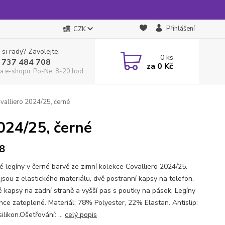
Přihlášení
CZK
 si rady? Zavolejte.
0
ks
 737 484 708
za
0 Kč
a e-shopu: Po-Ne, 8-20 hod.
valliero 2024/25, černé
024/25, černé
8
 legíny v černé barvě ze zimní kolekce Covalliero 2024/25.
 jsou z elastického materiálu, dvě postranní kapsy na telefon,
é kapsy na zadní straně a vyšší pas s poutky na pásek. Legíny
ehce zateplené. Materiál: 78% Polyester, 22% Elastan. Antislip:
likon.Ošetřování: ...
celý popis