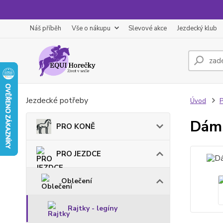
Náš příběh
Vše o nákupu
Slevové akce
Jezdecký klub
Jezdecké potřeby
Úvod
Dáms
PRO KONĚ
PRO JEZDCE
Oblečení
Rajtky - legíny