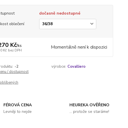
tupnost
dočasně nedostupné
ikost oblečení
270 Kč
/
ks
Momentálně není k dispozici
50 Kč
bez DPH
roduktu:
-2
výrobce:
Covalliero
cenu / dostupnost
oblíbených
FÉROVÁ CENA
HEUREKA OVĚŘENO
Levněji to nejde
... protože se staráme!