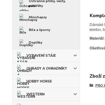
Ochranné přilby, vesty,
páteřáky
Komple
Minichapsy
Dámské l
Biče a šporny
telefon, 
Materiál:
Doplňky
Ošetřová
VYBAVENÍ STÁJE
OHRADY A OHRADNÍKY
Zboží 
HOBBY HORSE
PRO 
WESTERN