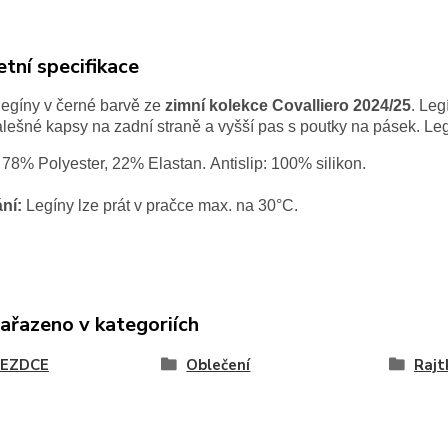
tní specifikace
egíny v černé barvě ze
zimní kolekce Covalliero 2024/25
. Leg
falešné kapsy na zadní straně a vyšší pas s poutky na pásek. Le
78% Polyester, 22% Elastan.
Antislip
: 100% silikon.
ní:
Legíny lze prát v pračce max. na 30°C.
zařazeno v kategoriích
JEZDCE
Oblečení
Rajt