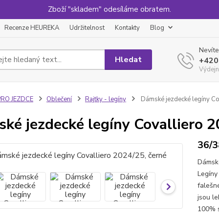
Zboží "skladem" odesíláme obratem.
Recenze HEUREKA
Udržitelnost
Kontakty
Blog
Nevíte
Hledat
+420
Výdejn
PRO JEZDCE
Oblečení
Rajtky - legíny
Dámské jezdecké legíny Co
ké jezdecké legíny Covalliero 2
36/3
Dámské
Legíny
falešn
jsou l
100% si