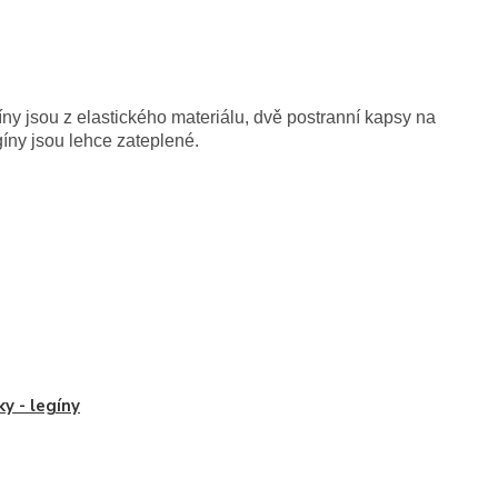
íny jsou z elastického materiálu, dvě postranní kapsy na
gíny jsou lehce zateplené.
ky - legíny