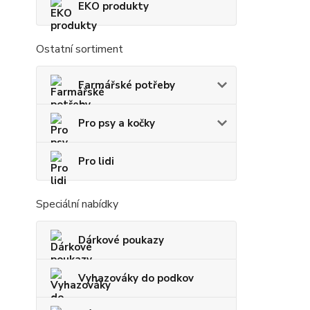
EKO produkty
Ostatní sortiment
Farmářské potřeby
Pro psy a kočky
Pro lidi
Speciální nabídky
Dárkové poukazy
Vyhazováky do podkov