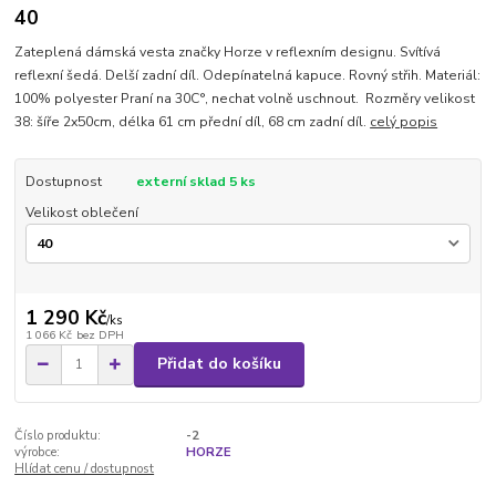
40
Zateplená dámská vesta značky Horze v reflexním designu. Svítívá
reflexní šedá. Delší zadní díl. Odepínatelná kapuce. Rovný střih. Materiál:
100% polyester Praní na 30C°, nechat volně uschnout. Rozměry velikost
38: šíře 2x50cm, délka 61 cm přední díl, 68 cm zadní díl.
celý popis
Dostupnost
externí sklad 5 ks
Velikost oblečení
1 290 Kč
/
ks
1 066 Kč
bez DPH
Přidat do košíku
Číslo produktu:
-2
výrobce:
HORZE
Hlídat cenu / dostupnost