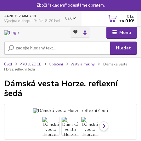
Zboží "skladem" odesíláme obratem.
0
ks
+420 737 484 708
CZK
za
0 Kč
Výdejna e-shopu: Po-Ne, 8-20 hod.
Menu
Hledat
Úvod
PRO JEZDCE
Oblečení
Vesty a mikiny
Dámská vesta
Horze, reflexní šedá
Dámská vesta Horze, reflexní
šedá