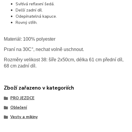
Svítívá reflexní šedá.
Delší zadní díl.
Odepínatelná kapuce.
Rovný střih.
Materiál: 100% polyester
Praní na 30C°, nechat volně uschnout.
Rozměry velikost 38: šíře 2x50cm, délka 61 cm přední díl,
68 cm zadní díl.
Zboží zařazeno v kategoriích
PRO JEZDCE
Oblečení
Vesty a mikiny