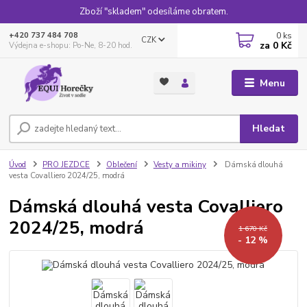
Zboží "skladem" odesíláme obratem.
0
ks
+420 737 484 708
CZK
za
0 Kč
Výdejna e-shopu: Po-Ne, 8-20 hod.
Menu
Hledat
Úvod
PRO JEZDCE
Oblečení
Vesty a mikiny
Dámská dlouhá
vesta Covalliero 2024/25, modrá
Dámská dlouhá vesta Covalliero
2024/25, modrá
1 670 Kč
- 12 %