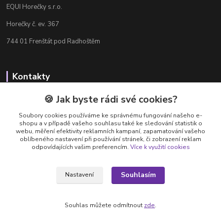
EQUI Horečky s.r.o.
Horečky č. ev. 367
744 01 Frenštát pod Radhoštěm
Kontakty
Radka Chamrádová
🍪 Jak byste rádi své cookies?
+420 737 484 708
Soubory cookies používáme ke správnému fungování našeho e-
Výdejna e-shopu: Po-Ne, 8-20 hod.
shopu a v případě vašeho souhlasu také ke sledování statistik o
webu, měření efektivity reklamních kampaní, zapamatování vašeho
info@equi-horecky.cz
oblíbeného nastavení při používání stránek, či zobrazení reklam
odpovídajících vašim preferencím.
Více k využití cookies
Souhlasím
Nastavení
Provozovatel: EQUI Horečky s.r.o., IČ 196 32 827, Horečky č.ev. 367, 744 01
Frenštát pod Radhoštěm, C 93460 vedená u Krajského soudu v Ostravě
Souhlas můžete odmítnout
zde
.
Vytvořeno na
Eshop-rychle.cz