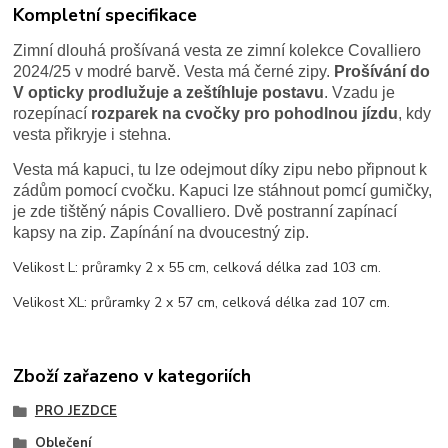
Kompletní specifikace
Zimní dlouhá prošívaná vesta ze zimní kolekce Covalliero
2024/25 v modré barvě. Vesta má černé zipy.
Prošívání do
V opticky prodlužuje a zeštíhluje postavu
. Vzadu je
rozepínací
rozparek na cvočky pro pohodlnou jízdu
, kdy
vesta přikryje i stehna.
Vesta má kapuci, tu lze odejmout díky zipu nebo připnout k
zádům pomocí cvočku. Kapuci lze stáhnout pomcí gumičky,
je zde tištěný nápis Covalliero. Dvě postranní zapínací
kapsy na zip. Zapínání na dvoucestný zip.
Velikost L: průramky 2 x 55 cm, celková délka zad 103 cm.
Velikost XL: průramky 2 x 57 cm, celková délka zad 107 cm.
Zboží zařazeno v kategoriích
PRO JEZDCE
Oblečení