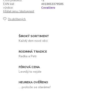
Číslo produktu:
-2
EAN kód:
4018653379585
výrobce:
Covalliero
Hlídat cenu / dostupnost
Do oblíbených
ŠIROKÝ SORTIMENT
Každý den nové věci
RODINNÁ TRADICE
Radka a Petr
FÉROVÁ CENA
Levněji to nejde
HEUREKA OVĚŘENO
... protože se staráme!