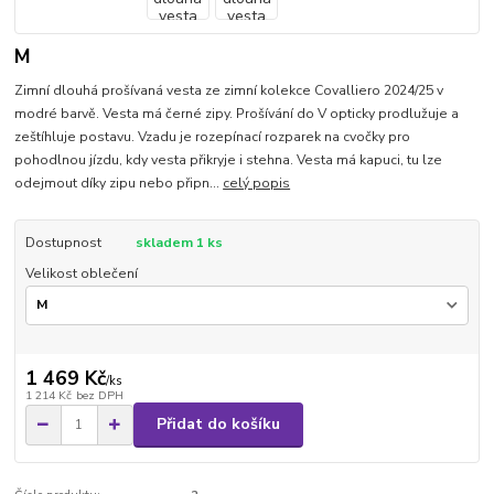
M
Zimní dlouhá prošívaná vesta ze zimní kolekce Covalliero 2024/25 v
modré barvě. Vesta má černé zipy. Prošívání do V opticky prodlužuje a
zeštíhluje postavu. Vzadu je rozepínací rozparek na cvočky pro
pohodlnou jízdu, kdy vesta přikryje i stehna. Vesta má kapuci, tu lze
odejmout díky zipu nebo připn...
celý popis
Dostupnost
skladem 1 ks
Velikost oblečení
1 469 Kč
/
ks
1 214 Kč
bez DPH
Přidat do košíku