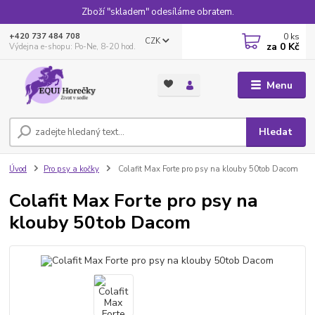
Zboží "skladem" odesíláme obratem.
0
ks
+420 737 484 708
CZK
za
0 Kč
Výdejna e-shopu: Po-Ne, 8-20 hod.
Menu
Hledat
Úvod
Pro psy a kočky
Colafit Max Forte pro psy na klouby 50tob Dacom
Colafit Max Forte pro psy na
klouby 50tob Dacom