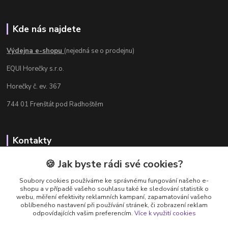
Kde nás najdete
Výdejna e-shopu
(nejedná se o prodejnu)
EQUI Horečky s.r.o.
Horečky č. ev. 367
744 01 Frenštát pod Radhoštěm
Kontakty
Radka Chamrádová
🍪 Jak byste rádi své cookies?
+420 737 484 708
Soubory cookies používáme ke správnému fungování našeho e-
Výdejna e-shopu: Po-Ne, 8-20 hod.
shopu a v případě vašeho souhlasu také ke sledování statistik o
webu, měření efektivity reklamních kampaní, zapamatování vašeho
info@equi-horecky.cz
oblíbeného nastavení při používání stránek, či zobrazení reklam
odpovídajících vašim preferencím.
Více k využití cookies