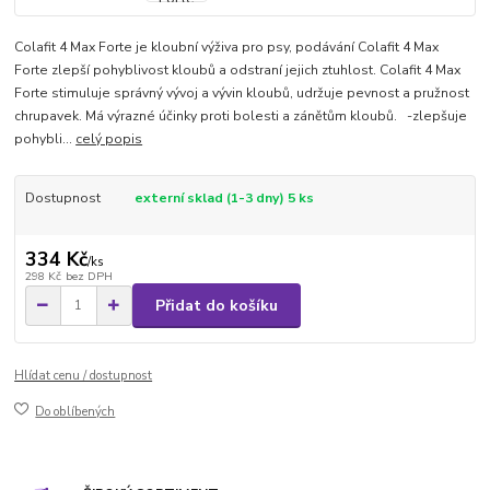
Colafit 4 Max Forte je kloubní výživa pro psy, podávání Colafit 4 Max
Forte zlepší pohyblivost kloubů a odstraní jejich ztuhlost. Colafit 4 Max
Forte stimuluje správný vývoj a vývin kloubů, udržuje pevnost a pružnost
chrupavek. Má výrazné účinky proti bolesti a zánětům kloubů. -zlepšuje
pohybli...
celý popis
Dostupnost
externí sklad (1-3 dny) 5 ks
334 Kč
/
ks
298 Kč
bez DPH
Přidat do košíku
Hlídat cenu / dostupnost
Do oblíbených