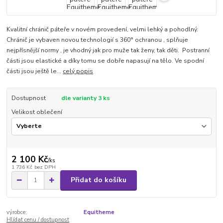
Kvalitní chránič páteře v novém provedení, velmi lehký a pohodlný.
Chránič je vybaven novou technologií s 360° ochranou , splňuje
nejpřísnější normy , je vhodný jak pro muže tak ženy, tak děti. Postranní
části jsou elastické a díky tomu se dobře napasují na tělo. Ve spodní
části jsou ještě le...
celý popis
Dostupnost
dle varianty 3 ks
Velikost oblečení
2 100 Kč
/
ks
1 736 Kč
bez DPH
Přidat do košíku
výrobce:
Equitheme
Hlídat cenu / dostupnost