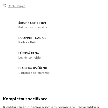
Do oblíbených
ŠIROKÝ SORTIMENT
Každý den nové věci
RODINNÁ TRADICE
Radka a Petr
FÉROVÁ CENA
Levněji to nejde
HEUREKA OVĚŘENO
... protože se staráme!
Kompletní specifikace
Kvalitní chránič páteře v novém provedení, velmi lehký a