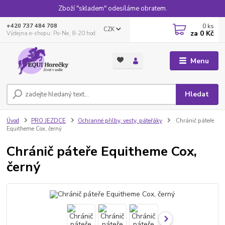
Zboží "skladem" odesíláme obratem.
0
ks
+420 737 484 708
CZK
za
0 Kč
Výdejna e-shopu: Po-Ne, 8-20 hod.
Menu
Hledat
Úvod
PRO JEZDCE
Ochranné přilby, vesty, páteřáky
Chránič páteře
Equitheme Cox, černý
Chránič páteře Equitheme Cox,
černý