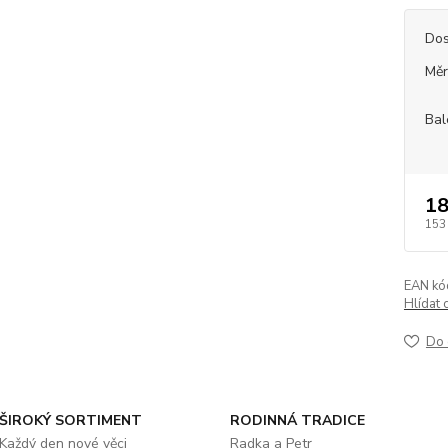
Dos
Měr
Bal
18
153
EAN kó
Hlídat 
Do 
ŠIROKÝ SORTIMENT
RODINNÁ TRADICE
Každý den nové věci
Radka a Petr