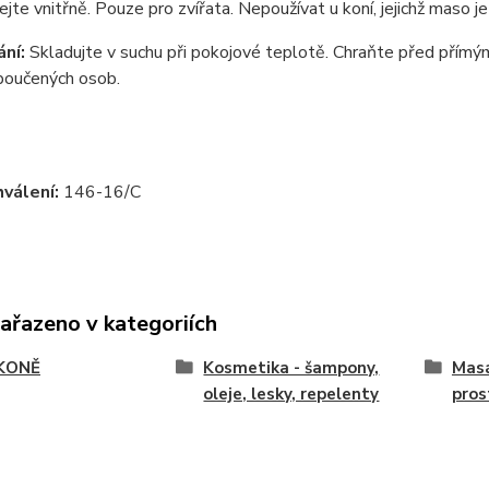
jte vnitřně. Pouze pro zvířata. Nepoužívat u koní, jejichž maso j
ní:
Skladujte v suchu při pokojové teplotě. Chraňte před přím
poučených osob.
hválení:
146-16/C
zařazeno v kategoriích
KONĚ
Kosmetika - šampony,
Masá
oleje, lesky, repelenty
pros