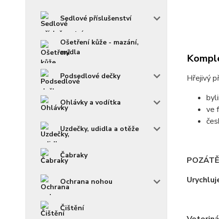
Sedlové příslušenství
Ošetření kůže - mazání,
mýdla
Komple
Podsedlové dečky
Hřejivý 
byl
Ohlávky a vodítka
ve 
čes
Uzdečky, udidla a otěže
Čabraky
POZÁTĚ
Urychluj
Ochrana nohou
Čištění