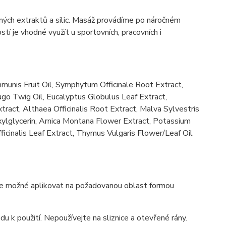
ých extraktů a silic. Masáž provádíme po náročném
tí je vhodné využít u sportovních, pracovních i
munis Fruit Oil, Symphytum Officinale Root Extract,
o Twig Oil, Eucalyptus Globulus Leaf Extract,
tract, Althaea Officinalis Root Extract, Malva Sylvestris
xylglycerin, Arnica Montana Flower Extract, Potassium
icinalis Leaf Extract, Thymus Vulgaris Flower/Leaf Oil
 Je možné aplikovat na požadovanou oblast formou
du k použití. Nepoužívejte na sliznice a otevřené rány.