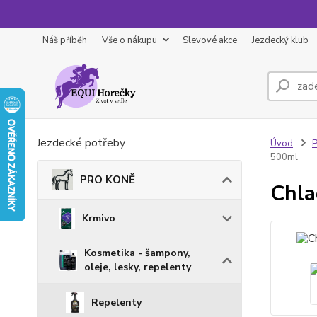
Náš příběh
Vše o nákupu
Slevové akce
Jezdecký klub
Jezdecké potřeby
Úvod
500ml
PRO KONĚ
Chla
Krmivo
Kosmetika - šampony,
oleje, lesky, repelenty
Repelenty