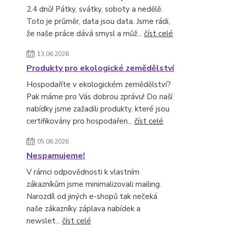
2,4 dnů! Pátky, svátky, soboty a nedělě.
Toto je průměr, data jsou data. Jsme rádi,
že naše práce dává smysl a můž...
číst celé
13.06.2026
Produkty pro ekologické zemědělství
Hospodaříte v ekologickém zemědělství?
Pak máme pro Vás dobrou zprávu! Do naší
nabídky jsme zažadili produkty, které jsou
certifikovány pro hospodařen...
číst celé
05.06.2026
Nespamujeme!
V rámci odpovědnosti k vlastním
zákazníkům jsme minimalizovali mailing.
Narozdíl od jiných e-shopů tak nečeká
naše zákazníky záplava nabídek a
newslet...
číst celé