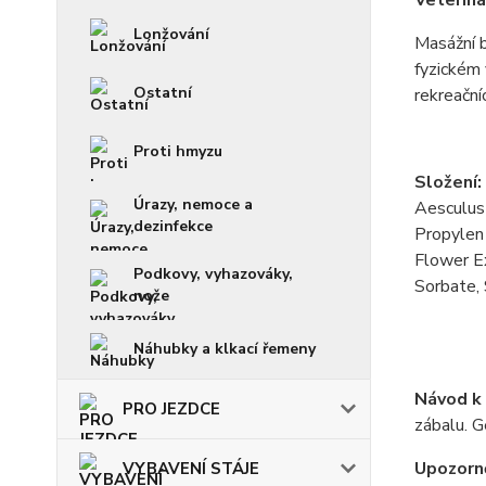
Veteriná
Lonžování
Masážní 
fyzickém 
Ostatní
rekreační
Proti hmyzu
Složení:
Úrazy, nemoce a
Aesculus
dezinfekce
Propylen 
Flower Ex
Podkovy, vyhazováky,
Sorbate, 
nože
Náhubky a klkací řemeny
Návod k 
PRO JEZDCE
zábalu. G
Upozorně
VYBAVENÍ STÁJE