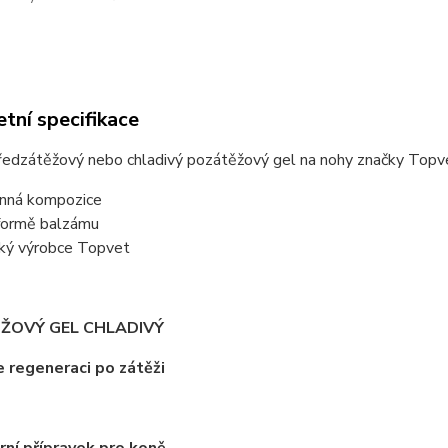
tní specifikace
předzátěžový nebo chladivý pozátěžový gel na nohy značky Topv
inná kompozice
formě balzámu
ký výrobce Topvet
ŽOVÝ GEL CHLADIVÝ
e regeneraci po zátěži