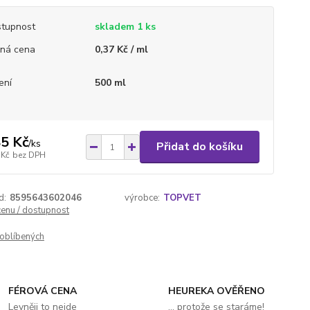
tupnost
skladem 1 ks
ná cena
0,37 Kč / ml
ení
500 ml
5 Kč
/
ks
Přidat do košíku
 Kč
bez DPH
d:
8595643602046
výrobce:
TOPVET
cenu / dostupnost
oblíbených
FÉROVÁ CENA
HEUREKA OVĚŘENO
Levněji to nejde
... protože se staráme!