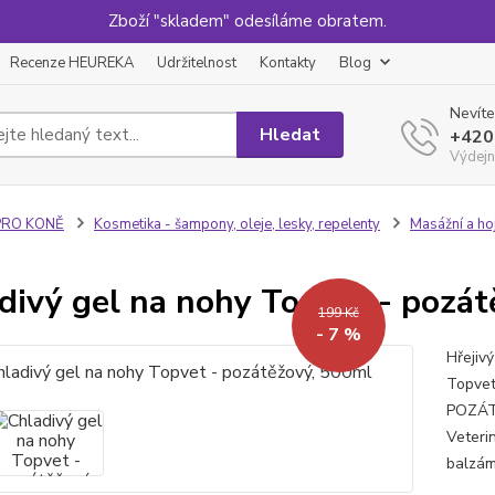
Zboží "skladem" odesíláme obratem.
Recenze HEUREKA
Udržitelnost
Kontakty
Blog
Nevíte
Hledat
+420
Výdejn
PRO KONĚ
Kosmetika - šampony, oleje, lesky, repelenty
Masážní a ho
divý gel na nohy Topvet - pozá
199 Kč
- 7 %
Hřejiv
Topvet
POZÁT
Veteri
balzám