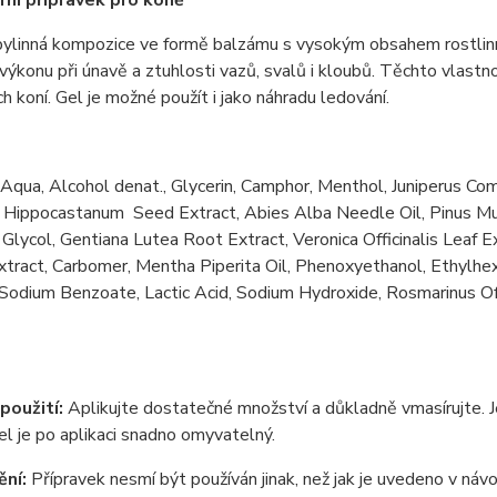
rní přípravek pro koně
bylinná kompozice ve formě balzámu s vysokým obsahem rostlinn
výkonu při únavě a ztuhlosti vazů, svalů i kloubů. Těchto vlastnos
ch koní. Gel je možné použít i jako náhradu ledování.
Aqua, Alcohol denat., Glycerin, Camphor, Menthol, Juniperus Com
 Hippocastanum Seed Extract, Abies Alba Needle Oil, Pinus Mug
Glycol, Gentiana Lutea Root Extract, Veronica Officinalis Leaf Ex
tract, Carbomer, Mentha Piperita Oil, Phenoxyethanol, Ethylhe
Sodium Benzoate, Lactic Acid, Sodium Hydroxide, Rosmarinus Off
použití:
Aplikujte dostatečné množství a důkladně vmasírujte.
el je po aplikaci snadno omyvatelný.
ní:
Přípravek nesmí být používán jinak, než jak je uvedeno v návo