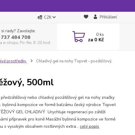
Přihlášení
CZK
 si rady? Zavolejte.
0
ks
 737 484 708
za
0 Kč
a e-shopu: Po-Ne, 8-20 hod.
jivé prostředky
Chladivý gel na nohy Topvet - pozátěžový,
těžový, 500ml
ý předzátěžový nebo chladivý pozátěžový gel na nohy značky
. bylinná kompozice ve formě balzámu český výrobce Topvet
ĚŽOVÝ GEL CHLADIVÝ Urychluje regeneraci po zátěži
nární přípravek pro koně Masážní bylinná kompozice ve formě
u s vysokým obsahem rostlinných extra...
celý popis