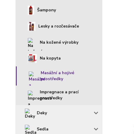
Šampony
Lesky a rozčesávače
Na kožené výrobky
Na kopyta
Masážní a hojivé
prostředky
Impregnace a prací
prostředky
Deky
Sedla