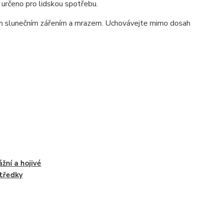
e určeno pro lidskou spotřebu.
ým slunečním zářením a mrazem. Uchovávejte mimo dosah
žní a hojivé
tředky