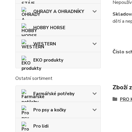
Nepoužíve
OHRADY A OHRADNÍKY
Skladová
dětí a ne
HOBBY HORSE
WESTERN
Číslo sc
EKO produkty
Ostatní sortiment
Zboží 
Farmářské potřeby
PRO 
Pro psy a kočky
Pro lidi