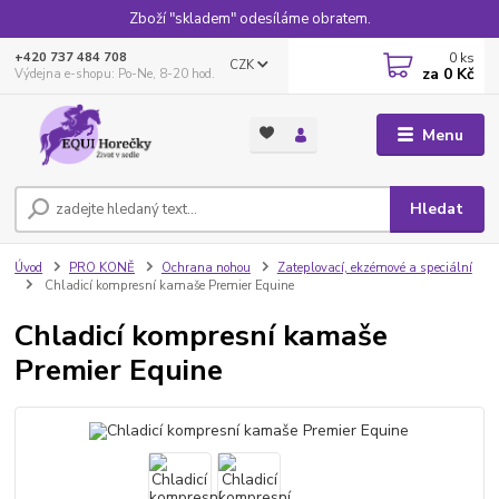
Zboží "skladem" odesíláme obratem.
0
ks
+420 737 484 708
CZK
za
0 Kč
Výdejna e-shopu: Po-Ne, 8-20 hod.
Menu
Hledat
Úvod
PRO KONĚ
Ochrana nohou
Zateplovací, ekzémové a speciální
Chladicí kompresní kamaše Premier Equine
Chladicí kompresní kamaše
Premier Equine