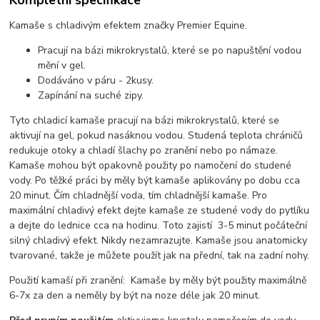
Kamaše s chladivým efektem značky Premier Equine.
Pracují na bázi mikrokrystalů, které se po napuštění vodou
mění v gel.
Dodáváno v páru - 2kusy.
Zapínání na suché zipy.
Tyto chladicí kamaše pracují na bázi mikrokrystalů, které se
aktivují na gel, pokud nasáknou vodou. Studená teplota chráničů
redukuje otoky a chladí šlachy po zranění nebo po námaze.
Kamaše mohou být opakovně použity po namočení do studené
vody. Po těžké práci by měly být kamaše aplikovány po dobu cca
20 minut. Čím chladnější voda, tím chladnější kamaše. Pro
maximální chladivý efekt dejte kamaše ze studené vody do pytlíku
a dejte do lednice cca na hodinu. Toto zajistí 3-5 minut počáteční
silný chladivý efekt. Nikdy nezamrazujte. Kamaše jsou anatomicky
tvarované, takže je můžete použít jak na přední, tak na zadní nohy.
Použití kamaší při zranění: Kamaše by měly být použity maximálně
6-7x za den a neměly by být na noze déle jak 20 minut.