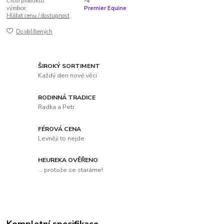
Číslo produktu:
-4
výrobce:
Premier Equine
Hlídat cenu / dostupnost
Do oblíbených
ŠIROKÝ SORTIMENT
Každý den nové věci
RODINNÁ TRADICE
Radka a Petr
FÉROVÁ CENA
Levněji to nejde
HEUREKA OVĚŘENO
... protože se staráme!
Kompletní specifikace