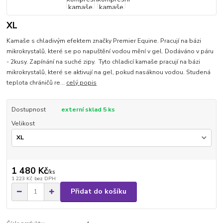
XL
Kamaše s chladivým efektem značky Premier Equine. Pracují na bázi
mikrokrystalů, které se po napuštění vodou mění v gel. Dodáváno v páru
- 2kusy. Zapínání na suché zipy. Tyto chladicí kamaše pracují na bázi
mikrokrystalů, které se aktivují na gel, pokud nasáknou vodou. Studená
teplota chráničů re...
celý popis
Dostupnost
externí sklad 5 ks
Velikost
1 480 Kč
/
ks
1 223 Kč
bez DPH
Přidat do košíku