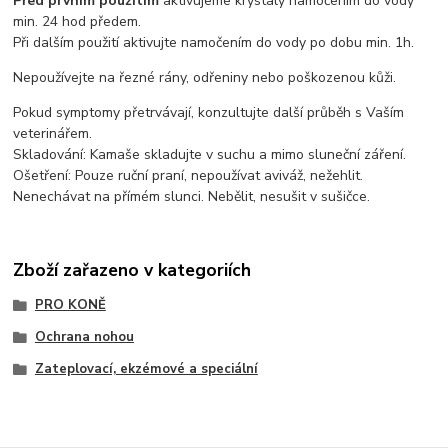
Před prvním použitím
aktivujeme krystaly namočením do vody
min. 24 hod předem.
Při dalším použití aktivujte namočením do vody po dobu min. 1h.
Nepoužívejte na řezné rány, odřeniny nebo poškozenou kůži.
Pokud symptomy přetrvávají, konzultujte další průběh s Vaším
veterinářem.
Skladování: Kamaše skladujte v suchu a mimo sluneční záření.
Ošetření: Pouze ruční praní, nepoužívat aviváž, nežehlit.
Nenechávat na přímém slunci. Nebělit, nesušit v sušičce.
Zboží zařazeno v kategoriích
PRO KONĚ
Ochrana nohou
Zateplovací, ekzémové a speciální