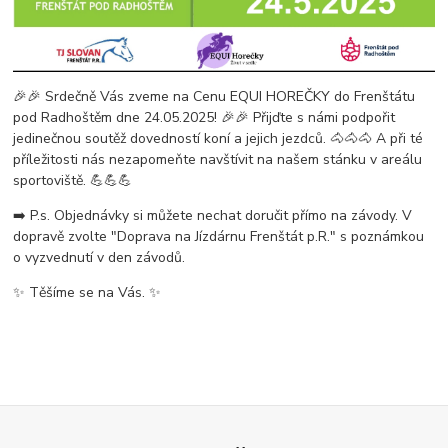
🎉🎉 Srdečně Vás zveme na Cenu EQUI HOREČKY do Frenštátu
pod Radhoštěm dne 24.05.2025! 🎉🎉 Přijďte s námi podpořit
jedinečnou soutěž dovedností koní a jejich jezdců. 🐴🐴🐴 A při té
příležitosti nás nezapomeňte navštívit na našem stánku v areálu
sportoviště. 💪💪💪
➡️ P.s. Objednávky si můžete nechat doručit přímo na závody. V
dopravě zvolte "Doprava na Jízdárnu Frenštát p.R." s poznámkou
o vyzvednutí v den závodů.
✨ Těšíme se na Vás. ✨