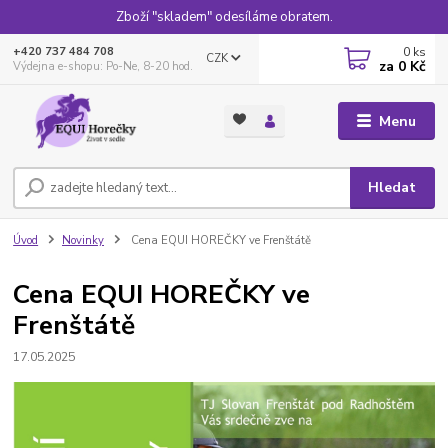
Zboží "skladem" odesíláme obratem.
0
ks
+420 737 484 708
CZK
za
0 Kč
Výdejna e-shopu: Po-Ne, 8-20 hod.
Menu
Hledat
Úvod
Novinky
Cena EQUI HOREČKY ve Frenštátě
Cena EQUI HOREČKY ve
Frenštátě
17.05.2025