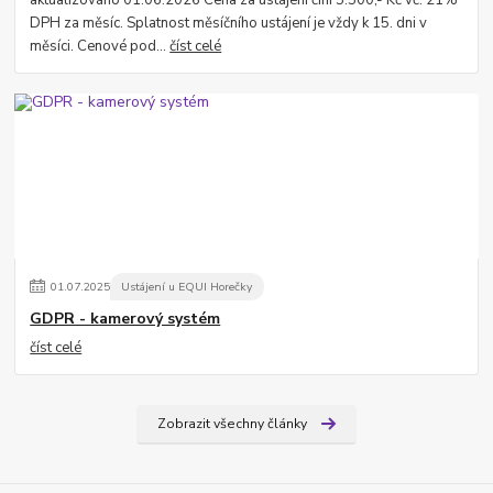
aktualizováno 01.06.2026 Cena za ustájení činí 5.500,- Kč vč. 21%
DPH za měsíc. Splatnost měsíčního ustájení je vždy k 15. dni v
měsíci. Cenové pod...
číst celé
01
.
07
.
2025
Ustájení u EQUI Horečky
GDPR - kamerový systém
číst celé
Zobrazit všechny články