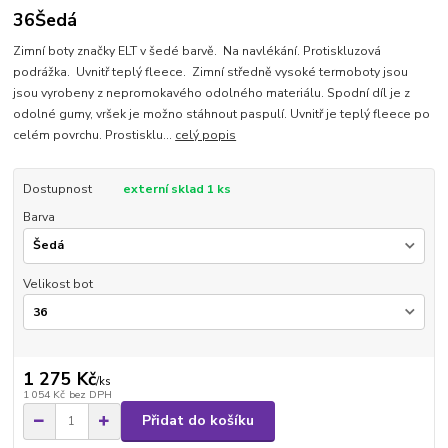
36Šedá
Zimní boty značky ELT v šedé barvě. Na navlékání. Protiskluzová
podrážka. Uvnitř teplý fleece. Zimní středně vysoké termoboty jsou
jsou vyrobeny z nepromokavého odolného materiálu. Spodní díl je z
odolné gumy, vršek je možno stáhnout paspulí. Uvnitř je teplý fleece po
celém povrchu. Prostisklu...
celý popis
Dostupnost
externí sklad 1 ks
Barva
Velikost bot
1 275 Kč
/
ks
1 054 Kč
bez DPH
Přidat do košíku