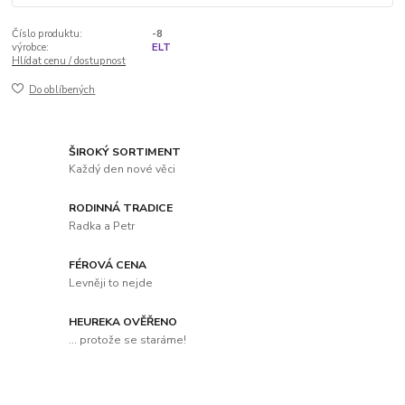
Číslo produktu:
-8
výrobce:
ELT
Hlídat cenu / dostupnost
Do oblíbených
ŠIROKÝ SORTIMENT
Každý den nové věci
RODINNÁ TRADICE
Radka a Petr
FÉROVÁ CENA
Levněji to nejde
HEUREKA OVĚŘENO
... protože se staráme!