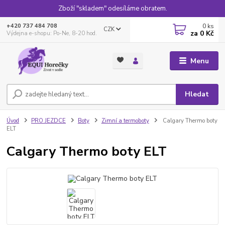
Zboží "skladem" odesíláme obratem.
0
ks
+420 737 484 708
CZK
za
0 Kč
Výdejna e-shopu: Po-Ne, 8-20 hod.
Menu
Hledat
Úvod
PRO JEZDCE
Boty
Zimní a termoboty
Calgary Thermo boty
ELT
Calgary Thermo boty ELT