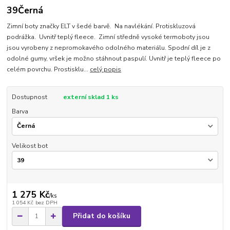
39Černá
Zimní boty značky ELT v šedé barvě. Na navlékání. Protiskluzová
podrážka. Uvnitř teplý fleece. Zimní středně vysoké termoboty jsou
jsou vyrobeny z nepromokavého odolného materiálu. Spodní díl je z
odolné gumy, vršek je možno stáhnout paspulí. Uvnitř je teplý fleece po
celém povrchu. Prostisklu...
celý popis
Dostupnost
externí sklad 1 ks
Barva
Velikost bot
1 275 Kč
/
ks
1 054 Kč
bez DPH
Přidat do košíku