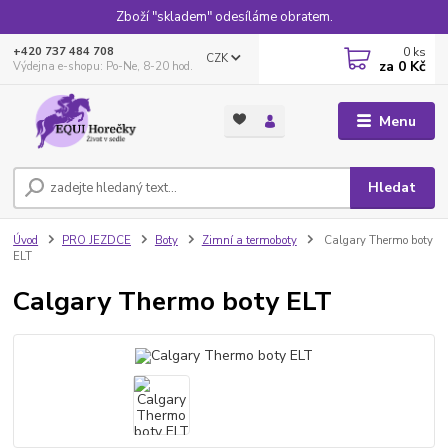
Zboží "skladem" odesíláme obratem.
0
ks
+420 737 484 708
CZK
za
0 Kč
Výdejna e-shopu: Po-Ne, 8-20 hod.
Menu
Hledat
Úvod
PRO JEZDCE
Boty
Zimní a termoboty
Calgary Thermo boty
ELT
Calgary Thermo boty ELT