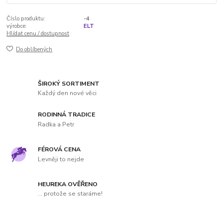
Číslo produktu:
-4
výrobce:
ELT
Hlídat cenu / dostupnost
Do oblíbených
ŠIROKÝ SORTIMENT
Každý den nové věci
RODINNÁ TRADICE
Radka a Petr
FÉROVÁ CENA
Levněji to nejde
HEUREKA OVĚŘENO
... protože se staráme!