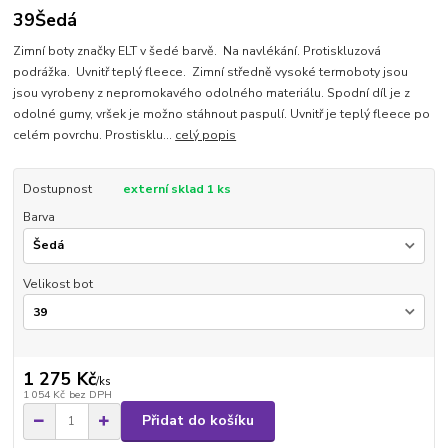
39Šedá
Zimní boty značky ELT v šedé barvě. Na navlékání. Protiskluzová
podrážka. Uvnitř teplý fleece. Zimní středně vysoké termoboty jsou
jsou vyrobeny z nepromokavého odolného materiálu. Spodní díl je z
odolné gumy, vršek je možno stáhnout paspulí. Uvnitř je teplý fleece po
celém povrchu. Prostisklu...
celý popis
Dostupnost
externí sklad 1 ks
Barva
Velikost bot
1 275 Kč
/
ks
1 054 Kč
bez DPH
Přidat do košíku