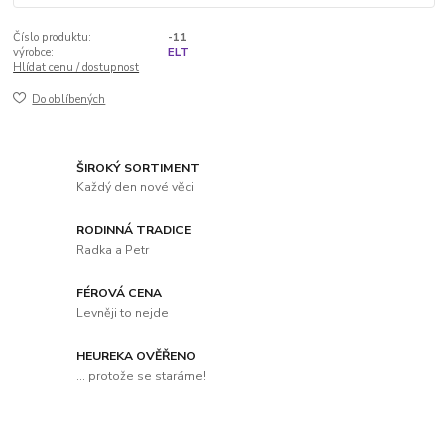
Číslo produktu:
-11
výrobce:
ELT
Hlídat cenu / dostupnost
Do oblíbených
ŠIROKÝ SORTIMENT
Každý den nové věci
RODINNÁ TRADICE
Radka a Petr
FÉROVÁ CENA
Levněji to nejde
HEUREKA OVĚŘENO
... protože se staráme!