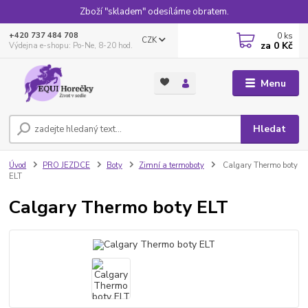
Zboží "skladem" odesíláme obratem.
0
ks
+420 737 484 708
CZK
za
0 Kč
Výdejna e-shopu: Po-Ne, 8-20 hod.
Menu
Hledat
Úvod
PRO JEZDCE
Boty
Zimní a termoboty
Calgary Thermo boty
ELT
Calgary Thermo boty ELT