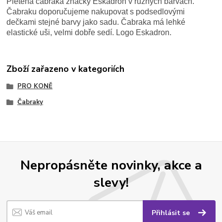
Pletená čabraka značky Eskadron v různých barvách.
Čabraku doporučujeme nakupovat s podsedlovými
dečkami stejné barvy jako sadu. Čabraka má lehké
elastické uši, velmi dobře sedí. Logo Eskadron.
Zboží zařazeno v kategoriích
PRO KONĚ
Čabraky
Nepropásněte novinky, akce a
slevy!
Přihlásit se