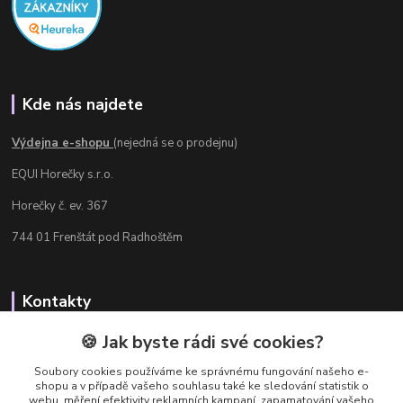
Kde nás najdete
Výdejna e-shopu
(nejedná se o prodejnu)
EQUI Horečky s.r.o.
Horečky č. ev. 367
744 01 Frenštát pod Radhoštěm
Kontakty
Radka Chamrádová
🍪 Jak byste rádi své cookies?
+420 737 484 708
Soubory cookies používáme ke správnému fungování našeho e-
Výdejna e-shopu: Po-Ne, 8-20 hod.
shopu a v případě vašeho souhlasu také ke sledování statistik o
webu, měření efektivity reklamních kampaní, zapamatování vašeho