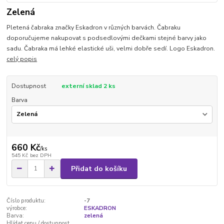
Zelená
Pletená čabraka značky Eskadron v různých barvách. Čabraku
doporučujeme nakupovat s podsedlovými dečkami stejné barvy jako
sadu. Čabraka má lehké elastické uši, velmi dobře sedí. Logo Eskadron.
celý popis
Dostupnost
externí sklad 2 ks
Barva
660 Kč
/
ks
545 Kč
bez DPH
Přidat do košíku
Číslo produktu:
-7
výrobce:
ESKADRON
Barva:
zelená
Hlídat cenu / dostupnost