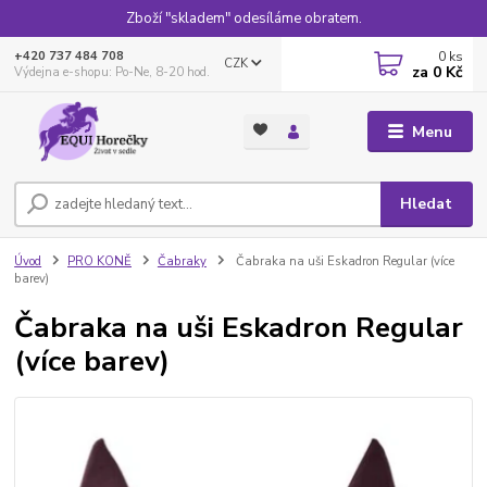
Zboží "skladem" odesíláme obratem.
0
ks
+420 737 484 708
CZK
za
0 Kč
Výdejna e-shopu: Po-Ne, 8-20 hod.
Menu
Hledat
Úvod
PRO KONĚ
Čabraky
Čabraka na uši Eskadron Regular (více
barev)
Čabraka na uši Eskadron Regular
(více barev)