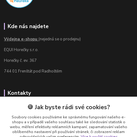
Kde nás najdete
Výdejna e-shopu
(nejedná se o prodejnu)
EQUI Horečky s.r.o.
Horečky č. ev. 367
744 01 Frenštát pod Radhoštěm
Kontakty
Radka Chamrádová
🍪 Jak byste rádi své cookies?
+420 737 484 708
Soubory cookies používáme ke správnému fungování našeho e-
Výdejna e-shopu: Po-Ne, 8-20 hod.
shopu a v případě vašeho souhlasu také ke sledování statistik o
webu, měření efektivity reklamních kampaní, zapamatování vašeho
info@equi-horecky.cz
oblíbeného nastavení při používání stránek, či zobrazení reklam
odpovídajících vašim preferencím.
Více k využití cookies