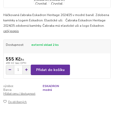
Háčkovaná čabraka Eskadron Heritage 2024/25 v modré barvě. Zdobena
kamínky a logem Eskadron. Elastické uši. Čabraka Eskadron Heritage
2024/25 zdobená kamínky. Čabraka má elastické uši a logo Eskadron.
celý popis
Dostupnost
externí sklad 2 ks
555 Kč
/
ks
459 Kč
bez DPH
Přidat do košíku
výrobce:
ESKADRON
Barva:
modrá
Hlídat cenu / dostupnost
Do oblíbených