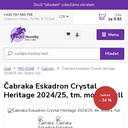
Zboží "skladem" odesíláme obratem.
0
ks
+420 737 484 708
CZK
za
0 Kč
Výdejna e-shopu: Po-Ne, 8-20 hod.
Menu
Hledat
Úvod
PRO KONĚ
Čabraky
Čabraka Eskadron Crystal Heritage
2024/25, tm. modrá, full
Čabraka Eskadron Crystal
Heritage 2024/25, tm. modrá, full
845 Kč
- 34 %