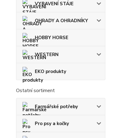
VYBAVENÍ STÁJE
OHRADY A OHRADNÍKY
HOBBY HORSE
WESTERN
EKO produkty
Ostatní sortiment
Farmářské potřeby
Pro psy a kočky