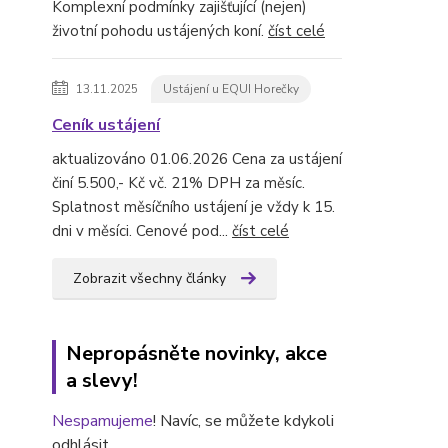
Komplexní podmínky zajišťující (nejen)
životní pohodu ustájených koní.
číst celé
13.11.2025
Ustájení u EQUI Horečky
Ceník ustájení
aktualizováno 01.06.2026 Cena za ustájení
činí 5.500,- Kč vč. 21% DPH za měsíc.
Splatnost měsíčního ustájení je vždy k 15.
dni v měsíci. Cenové pod...
číst celé
Zobrazit všechny články
Nepropásněte novinky, akce
a slevy!
Nespamujeme
! Navíc, se můžete kdykoli
odhlásit.