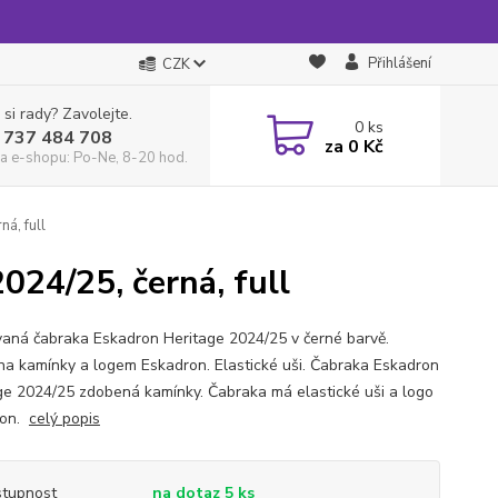
Přihlášení
CZK
 si rady? Zavolejte.
0
ks
 737 484 708
za
0 Kč
a e-shopu: Po-Ne, 8-20 hod.
á, full
024/25, černá, full
aná čabraka Eskadron Heritage 2024/25 v černé barvě.
a kamínky a logem Eskadron. Elastické uši. Čabraka Eskadron
ge 2024/25 zdobená kamínky. Čabraka má elastické uši a logo
ron.
celý popis
tupnost
na dotaz 5 ks