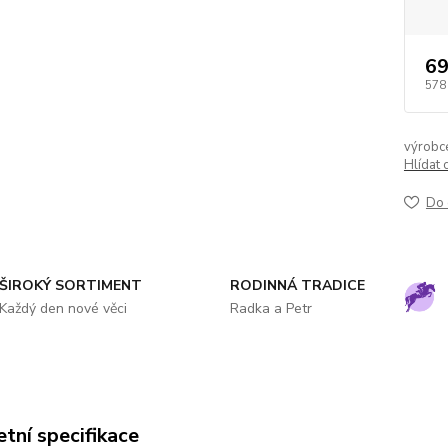
69
578
výrobc
Hlídat 
Do 
ŠIROKÝ SORTIMENT
RODINNÁ TRADICE
Každý den nové věci
Radka a Petr
tní specifikace