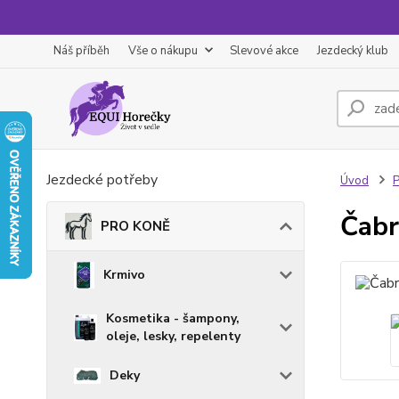
Náš příběh
Vše o nákupu
Slevové akce
Jezdecký klub
Jezdecké potřeby
Úvod
Čabr
PRO KONĚ
Krmivo
Kosmetika - šampony,
oleje, lesky, repelenty
Deky