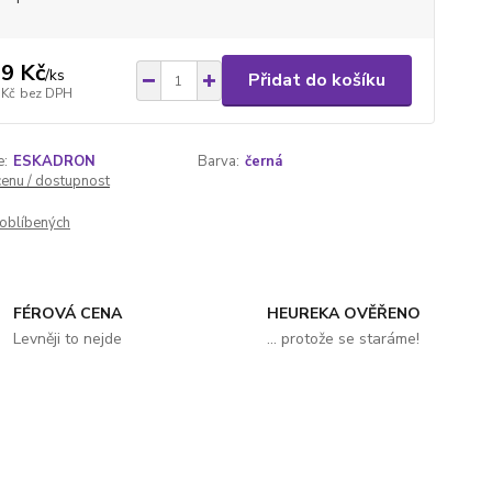
9 Kč
/
ks
Přidat do košíku
 Kč
bez DPH
e:
ESKADRON
Barva:
černá
cenu / dostupnost
oblíbených
FÉROVÁ CENA
HEUREKA OVĚŘENO
Levněji to nejde
... protože se staráme!