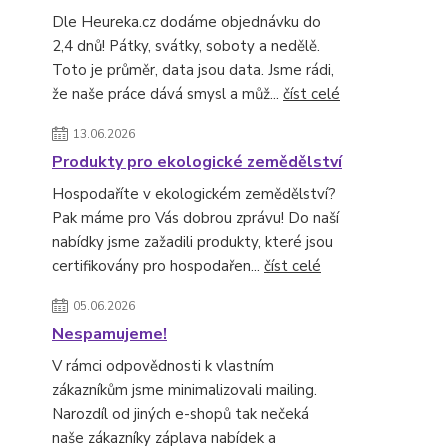
Dle Heureka.cz dodáme objednávku do
2,4 dnů! Pátky, svátky, soboty a nedělě.
Toto je průměr, data jsou data. Jsme rádi,
že naše práce dává smysl a můž...
číst celé
13.06.2026
Produkty pro ekologické zemědělství
Hospodaříte v ekologickém zemědělství?
Pak máme pro Vás dobrou zprávu! Do naší
nabídky jsme zažadili produkty, které jsou
certifikovány pro hospodařen...
číst celé
05.06.2026
Nespamujeme!
V rámci odpovědnosti k vlastním
zákazníkům jsme minimalizovali mailing.
Narozdíl od jiných e-shopů tak nečeká
naše zákazníky záplava nabídek a