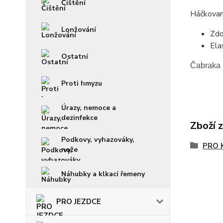
Čištění
Háčkovan
Lonžování
Zdo
Elas
Ostatní
Čabraka 
Proti hmyzu
Úrazy, nemoce a
dezinfekce
Zboží 
Podkovy, vyhazováky,
PRO 
nože
Náhubky a klkací řemeny
PRO JEZDCE