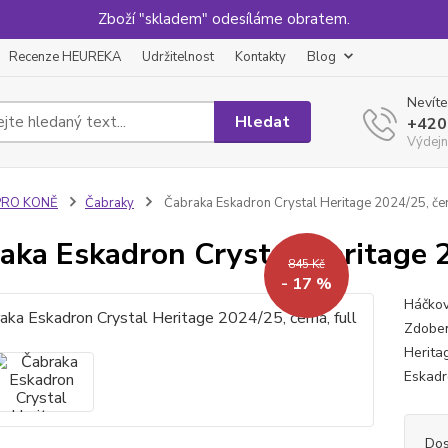
Zboží "skladem" odesíláme obratem.
Recenze HEUREKA
Udržitelnost
Kontakty
Blog
Nevíte
Hledat
+420
Výdejn
PRO KONĚ
Čabraky
Čabraka Eskadron Crystal Heritage 2024/25, čern
aka Eskadron Crystal Heritage 2
845 Kč
- 17 %
Háčkov
Zdoben
Herita
Eskad
Dos