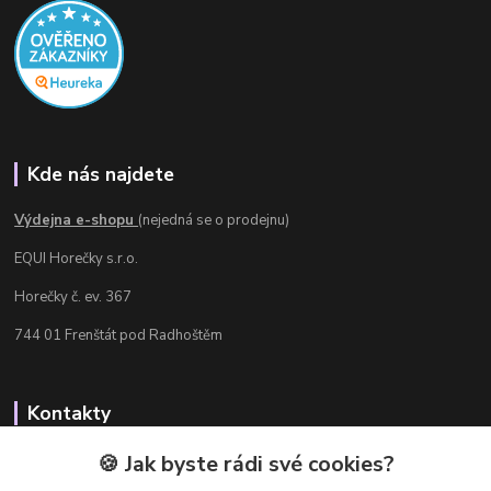
Kde nás najdete
Výdejna e-shopu
(nejedná se o prodejnu)
EQUI Horečky s.r.o.
Horečky č. ev. 367
744 01 Frenštát pod Radhoštěm
Kontakty
Radka Chamrádová
🍪 Jak byste rádi své cookies?
+420 737 484 708