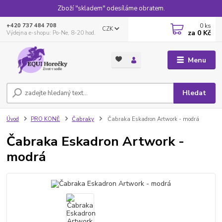
Zboží "skladem" odesíláme obratem.
0
ks
+420 737 484 708
CZK
za
0 Kč
Výdejna e-shopu: Po-Ne, 8-20 hod.
Menu
Hledat
Úvod
PRO KONĚ
Čabraky
Čabraka Eskadron Artwork - modrá
Čabraka Eskadron Artwork -
modrá