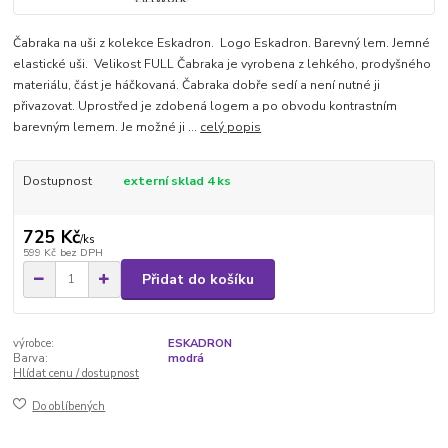
Čabraka na uši z kolekce Eskadron. Logo Eskadron. Barevný lem. Jemné
elastické uši. Velikost FULL Čabraka je vyrobena z lehkého, prodyšného
materiálu, část je háčkovaná. Čabraka dobře sedí a není nutné ji
přivazovat. Uprostřed je zdobená logem a po obvodu kontrastním
barevným lemem. Je možné ji ...
celý popis
Dostupnost
externí sklad 4 ks
725 Kč
/
ks
599 Kč
bez DPH
Přidat do košíku
výrobce:
ESKADRON
Barva:
modrá
Hlídat cenu / dostupnost
Do oblíbených