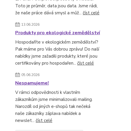
Toto je průměr, data jsou data. Jsme rádi,
že naše práce dává smysl a můž...
číst celé
13.06.2026
Produkty pro ekologické zemědělství
Hospodaříte v ekologickém zemědělství?
Pak máme pro Vás dobrou zprávu! Do naší
nabídky jsme zažadili produkty, které jsou
certifikovány pro hospodařen...
číst celé
05.06.2026
Nespamujeme!
V rámci odpovědnosti k vlastním
zákazníkům jsme minimalizovali mailing.
Narozdíl od jiných e-shopů tak nečeká
naše zákazníky záplava nabídek a
newslet...
číst celé