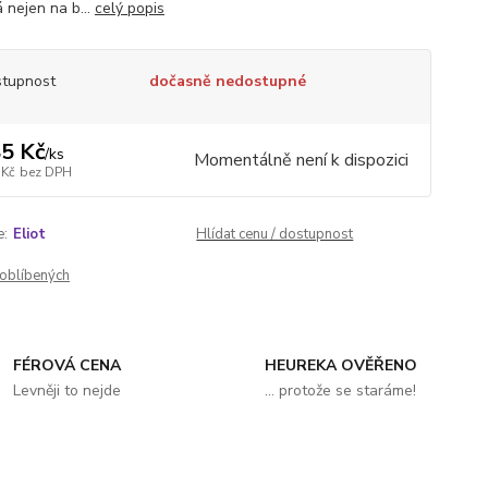
 nejen na b...
celý popis
tupnost
dočasně nedostupné
5 Kč
/
ks
Momentálně není k dispozici
 Kč
bez DPH
e:
Eliot
Hlídat cenu / dostupnost
oblíbených
FÉROVÁ CENA
HEUREKA OVĚŘENO
Levněji to nejde
... protože se staráme!