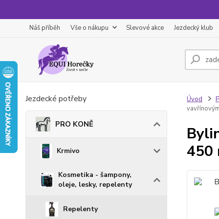
Náš příběh
Vše o nákupu
Slevové akce
Jezdecký klub
Jezdecké potřeby
Úvod
vavřínovým
PRO KONĚ
Byli
450 
Krmivo
Kosmetika - šampony,
oleje, lesky, repelenty
Repelenty