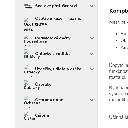
Sedlové příslušenství
Komple
Ošetření kůže - mazání,
Mast na 
mýdla
Pod
Podsedlové dečky
Obn
Ant
Ohlávky a vodítka
Kopytní m
Uzdečky, udidla a otěže
funkčnost
rostoucí.
Čabraky
Bylinná 
vysokému 
Ochrana nohou
má antiba
Čištění
Účinná l