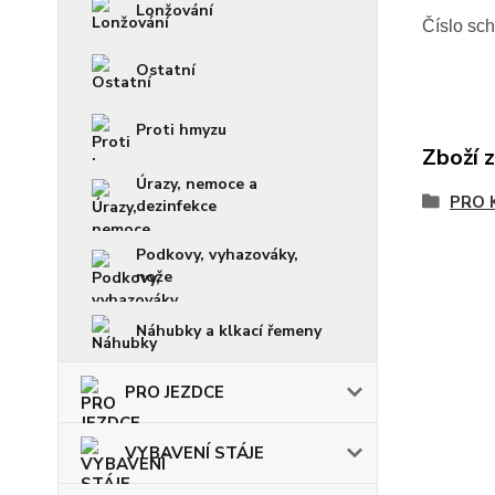
Lonžování
Číslo sc
Ostatní
Proti hmyzu
Zboží 
Úrazy, nemoce a
PRO 
dezinfekce
Podkovy, vyhazováky,
nože
Náhubky a klkací řemeny
PRO JEZDCE
VYBAVENÍ STÁJE