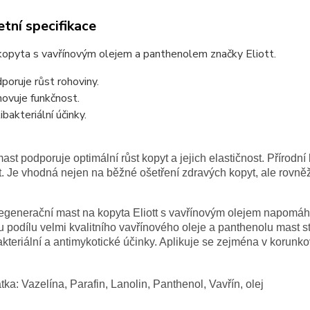
tní specifikace
kopyta s vavřínovým olejem a panthenolem značky Eliott.
poruje růst rohoviny.
ovuje funkčnost.
ibakteriální účinky.
ast podporuje optimální růst kopyt a jejich elastičnost. Přírodní
. Je vhodná nejen na běžné ošetření zdravých kopyt, ale rovněž
regenerační mast na kopyta Eliott s vavřínovým olejem napomáh
podílu velmi kvalitního vavřínového oleje a panthenolu mast sti
kteriální a antimykotické účinky. Aplikuje se zejména v korunko
átka:
Vazelína, Parafin, Lanolin, Panthenol, Vavřín, olej