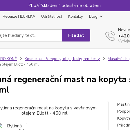
Zboží "skladem" odesíláme obratem.
Recenze HEUREKA
Udržitelnost
Kontakty
Blog
Nevíte
Hledat
+420
Výdejn
PRO KONĚ
Kosmetika - šampony, oleje, lesky, repelenty
Masážní a ho
 olejem Eliott - 450 ml
nná regenerační mast na kopyta 
ml
Mast n
Podpor
Kopytní
Přírodn