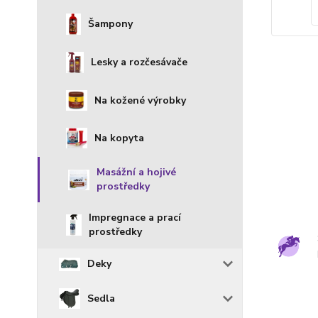
Šampony
Lesky a rozčesávače
Na kožené výrobky
Na kopyta
Masážní a hojivé
prostředky
Impregnace a prací
prostředky
Deky
Sedla