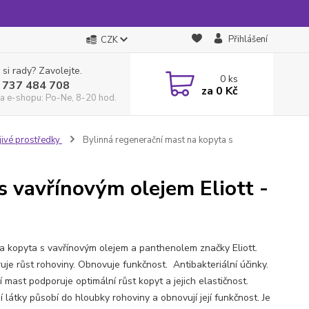
Přihlášení
CZK
 si rady? Zavolejte.
0
ks
 737 484 708
za
0 Kč
a e-shopu: Po-Ne, 8-20 hod.
jivé prostředky
Bylinná regenerační mast na kopyta s
s vavřínovým olejem Eliott -
a kopyta s vavřínovým olejem a panthenolem značky Eliott.
uje růst rohoviny. Obnovuje funkčnost. Antibakteriální účinky.
 mast podporuje optimální růst kopyt a jejich elastičnost.
í látky působí do hloubky rohoviny a obnovují její funkčnost. Je