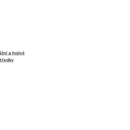
žní a hojivé
tředky