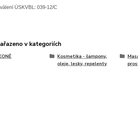
hválení ÚSKVBL: 039-12/C
zařazeno v kategoriích
KONĚ
Kosmetika - šampony,
Masá
oleje, lesky, repelenty
pros