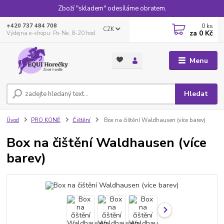
Zboží "skladem" odesíláme obratem.
0
ks
+420 737 484 708
CZK
za
0 Kč
Výdejna e-shopu: Po-Ne, 8-20 hod.
Menu
Hledat
Úvod
PRO KONĚ
Čištění
Box na čištění Waldhausen (více barev)
Box na čištění Waldhausen (více
barev)