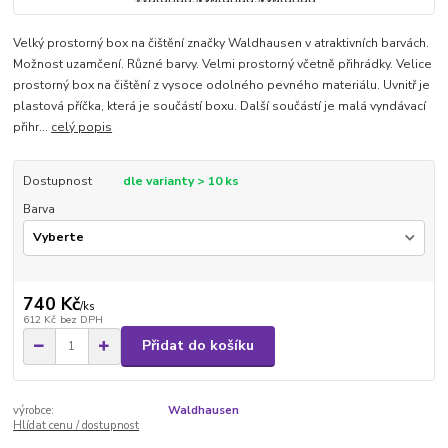
Velký prostorný box na čištění značky Waldhausen v atraktivních barvách.
Možnost uzamčení. Různé barvy. Velmi prostorný včetně přihrádky. Velice
prostorný box na čištění z vysoce odolného pevného materiálu. Uvnitř je
plastová příčka, která je součástí boxu. Další součástí je malá vyndávací
přihr...
celý popis
Dostupnost
dle varianty > 10 ks
Barva
740 Kč
/
ks
612 Kč
bez DPH
Přidat do košíku
výrobce:
Waldhausen
Hlídat cenu / dostupnost