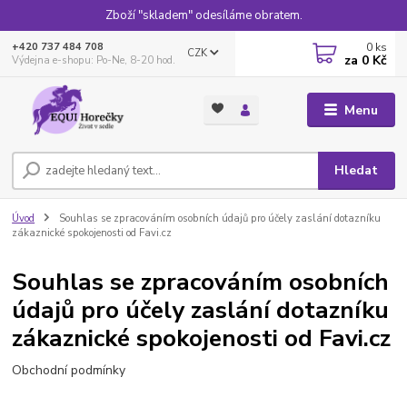
Zboží "skladem" odesíláme obratem.
0
ks
+420 737 484 708
CZK
za
0 Kč
Výdejna e-shopu: Po-Ne, 8-20 hod.
Menu
Hledat
Úvod
Souhlas se zpracováním osobních údajů pro účely zaslání dotazníku
zákaznické spokojenosti od Favi.cz
Souhlas se zpracováním osobních
údajů pro účely zaslání dotazníku
zákaznické spokojenosti od Favi.cz
Obchodní podmínky