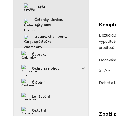
Otěže
Čelenky, lícnice,
Komple
nátylníky
Bezudidlo
Gogue, chambony,
vypodlože
průvlečky
prodlouží
Čabraky
Dodáváno
Ochrana nohou
STAR
Čištění
Dobrá a l
Lonžování
Ostatní
Zboží 