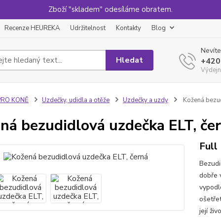
Zboží "skladem" odesíláme obratem.
Recenze HEUREKA
Udržitelnost
Kontakty
Blog
Nevíte
Hledat
+420
Výdejn
PRO KONĚ
Uzdečky, udidla a otěže
Uzdečky a uzdy
Kožená bezud
ná bezudidlová uzdečka ELT, če
Full
Bezudi
dobře 
vypodl
ošetřet
její ži