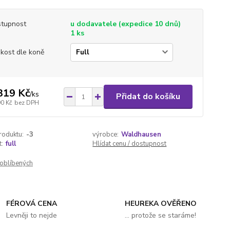
tupnost
u dodavatele (expedice 10 dnů)
1 ks
ikost dle koně
319 Kč
/
ks
Přidat do košíku
90 Kč
bez DPH
roduktu:
-3
výrobce:
Waldhausen
t:
full
Hlídat cenu / dostupnost
oblíbených
FÉROVÁ CENA
HEUREKA OVĚŘENO
Levněji to nejde
... protože se staráme!