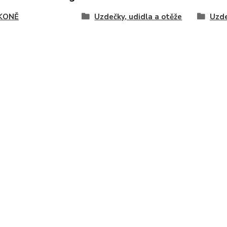
KONĚ
Uzdečky, udidla a otěže
Uzde