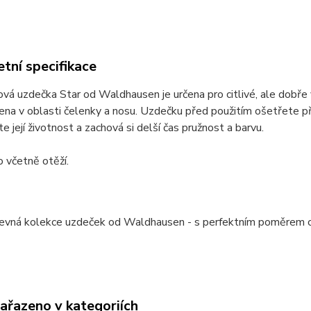
tní specifikace
vá uzdečka Star od Waldhausen je určena pro citlivé, ale dobře 
na v oblasti čelenky a nosu. Uzdečku před použitím ošetřete příp
te její životnost a zachová si delší čas pružnost a barvu.
 včetně otěží.
evná kolekce uzdeček od Waldhausen - s perfektním poměrem cen
zařazeno v kategoriích