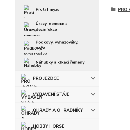
Proti hmyzu
PRO 
Úrazy, nemoce a
dezinfekce
Podkovy, vyhazováky,
nože
Náhubky a klkací řemeny
PRO JEZDCE
VYBAVENÍ STÁJE
OHRADY A OHRADNÍKY
HOBBY HORSE