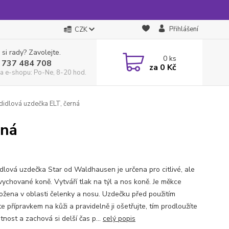
Přihlášení
CZK
 si rady? Zavolejte.
0
ks
 737 484 708
za
0 Kč
a e-shopu: Po-Ne, 8-20 hod.
idlová uzdečka ELT, černá
rná
dlová uzdečka Star od Waldhausen je určena pro citlivé, ale
vychované koně. Vytváří tlak na týl a nos koně. Je měkce
ožena v oblasti čelenky a nosu. Uzdečku před použitím
e přípravkem na kůži a pravidelně ji ošetřujte, tím prodloužíte
votnost a zachová si delší čas p...
celý popis