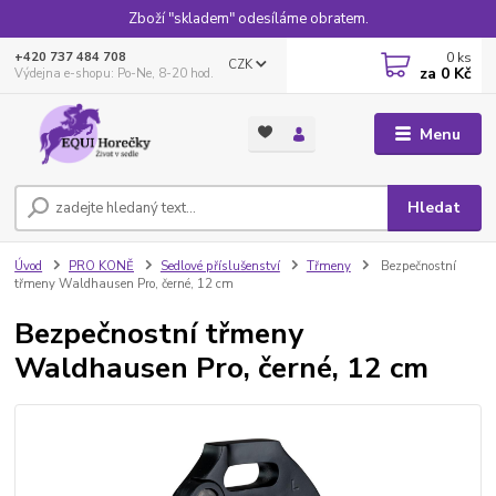
Zboží "skladem" odesíláme obratem.
0
ks
+420 737 484 708
CZK
za
0 Kč
Výdejna e-shopu: Po-Ne, 8-20 hod.
Menu
Hledat
Úvod
PRO KONĚ
Sedlové příslušenství
Třmeny
Bezpečnostní
třmeny Waldhausen Pro, černé, 12 cm
Bezpečnostní třmeny
Waldhausen Pro, černé, 12 cm