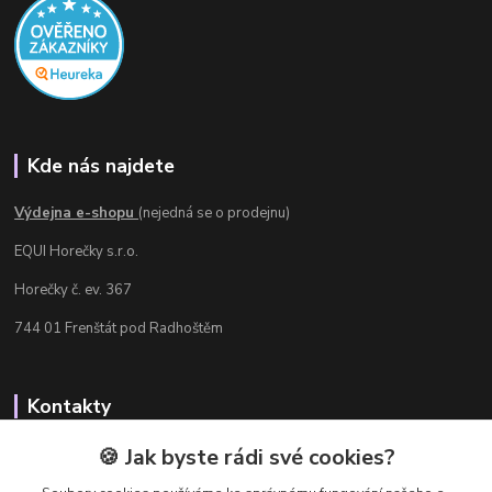
Kde nás najdete
Výdejna e-shopu
(nejedná se o prodejnu)
EQUI Horečky s.r.o.
Horečky č. ev. 367
744 01 Frenštát pod Radhoštěm
Kontakty
Radka Chamrádová
🍪 Jak byste rádi své cookies?
+420 737 484 708