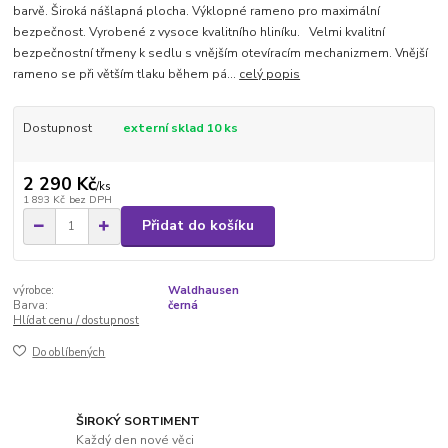
barvě. Široká nášlapná plocha. Výklopné rameno pro maximální
bezpečnost. Vyrobené z vysoce kvalitního hliníku. Velmi kvalitní
bezpečnostní třmeny k sedlu s vnějším otevíracím mechanizmem. Vnější
rameno se při větším tlaku během pá...
celý popis
Dostupnost
externí sklad 10 ks
2 290 Kč
/
ks
1 893 Kč
bez DPH
Přidat do košíku
výrobce:
Waldhausen
Barva:
černá
Hlídat cenu / dostupnost
Do oblíbených
ŠIROKÝ SORTIMENT
Každý den nové věci