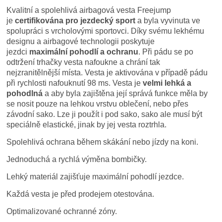
Kvalitní a spolehlivá airbagová vesta Freejump
je
certifikována pro jezdecký sport
a byla vyvinuta ve
spolupráci s vrcholovými sportovci. Díky svému lekhému
designu a airbagové technologii poskytuje
jezdci
maximální pohodlí a ochranu
. Při pádu se po
odtržení trhačky vesta nafoukne a chrání tak
nejzranitělnější místa. Vesta je aktivována v případě pádu
při rychlosti nafouknutí 98 ms. Vesta je
velmi lehká a
pohodlná
a aby byla zajištěna její správá funkce měla by
se nosit pouze na lehkou vrstvu oblečení, nebo přes
závodní sako. Lze ji použít i pod sako, sako ale musí být
speciálně elastické, jinak by jej vesta roztrhla.
Spolehlivá ochrana během skákání nebo jízdy na koni.
Jednoduchá a rychlá výměna bombičky.
Lehký materiál zajišťuje maximální pohodlí jezdce.
Každá vesta je před prodejem otestována.
Optimalizované ochranné zóny.