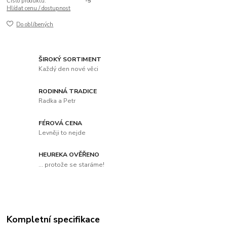
Číslo produktu:
-5
Hlídat cenu / dostupnost
Do oblíbených
ŠIROKÝ SORTIMENT
Každý den nové věci
RODINNÁ TRADICE
Radka a Petr
FÉROVÁ CENA
Levněji to nejde
HEUREKA OVĚŘENO
... protože se staráme!
Kompletní specifikace