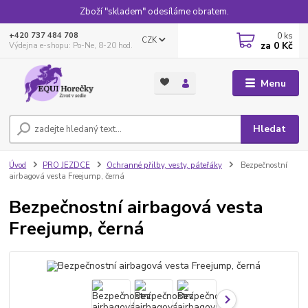
Zboží "skladem" odesíláme obratem.
0
ks
+420 737 484 708
CZK
za
0 Kč
Výdejna e-shopu: Po-Ne, 8-20 hod.
Menu
Hledat
Úvod
PRO JEZDCE
Ochranné přilby, vesty, páteřáky
Bezpečnostní
airbagová vesta Freejump, černá
Bezpečnostní airbagová vesta
Freejump, černá