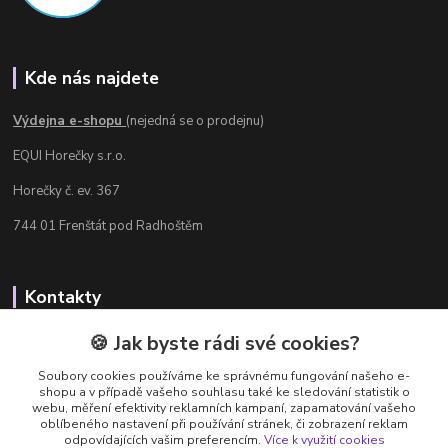
Kde nás najdete
Výdejna e-shopu
(nejedná se o prodejnu)
EQUI Horečky s.r.o.
Horečky č. ev. 367
744 01 Frenštát pod Radhoštěm
Kontakty
Radka Chamrádová
🍪 Jak byste rádi své cookies?
+420 737 484 708
Soubory cookies používáme ke správnému fungování našeho e-
Výdejna e-shopu: Po-Ne, 8-20 hod.
shopu a v případě vašeho souhlasu také ke sledování statistik o
webu, měření efektivity reklamních kampaní, zapamatování vašeho
info@equi-horecky.cz
oblíbeného nastavení při používání stránek, či zobrazení reklam
odpovídajících vašim preferencím.
Více k využití cookies