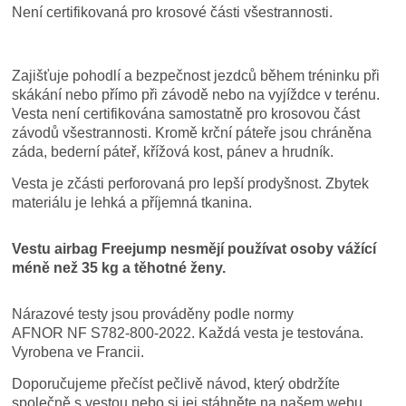
Není certifikovaná pro krosové části všestrannosti.
Zajišťuje pohodlí a bezpečnost jezdců během tréninku při
skákání nebo přímo při závodě nebo na vyjíždce v terénu.
Vesta není certifikována samostatně pro krosovou část
závodů všestrannosti. Kromě krční páteře jsou chráněna
záda, bederní páteř, křížová kost, pánev a hrudník.
Vesta je zčásti perforovaná pro lepší prodyšnost. Zbytek
materiálu je lehká a příjemná tkanina.
Vestu airbag Freejump nesmějí používat osoby vážící
méně než
35
kg
a
těhotné ženy.
Nárazové testy jsou prováděny podle normy
AFNOR
NF
S782-800-2022. Každá vesta je testována.
Vyrobena ve Francii.
Doporučujeme přečíst pečlivě návod, který obdržíte
společně s vestou nebo si jej stáhněte na našem webu.