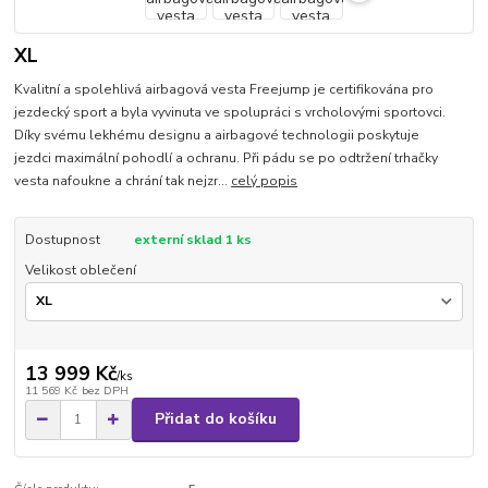
XL
Kvalitní a spolehlivá airbagová vesta Freejump je certifikována pro
jezdecký sport a byla vyvinuta ve spolupráci s vrcholovými sportovci.
Díky svému lekhému designu a airbagové technologii poskytuje
jezdci maximální pohodlí a ochranu. Při pádu se po odtržení trhačky
vesta nafoukne a chrání tak nejzr...
celý popis
Dostupnost
externí sklad 1 ks
Velikost oblečení
13 999 Kč
/
ks
11 569 Kč
bez DPH
Přidat do košíku