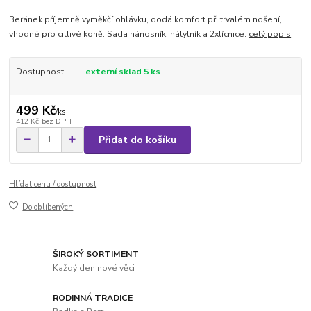
Beránek příjemně vyměkčí ohlávku, dodá komfort při trvalém nošení,
vhodné pro citlivé koně. Sada nánosník, nátylník a 2xlícnice.
celý popis
Dostupnost
externí sklad 5 ks
499 Kč
/
ks
412 Kč
bez DPH
Přidat do košíku
Hlídat cenu / dostupnost
Do oblíbených
ŠIROKÝ SORTIMENT
Každý den nové věci
RODINNÁ TRADICE