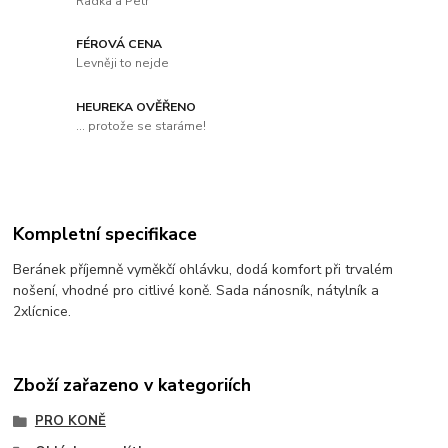
Radka a Petr
FÉROVÁ CENA
Levněji to nejde
HEUREKA OVĚŘENO
... protože se staráme!
Kompletní specifikace
Beránek příjemně vyměkčí ohlávku, dodá komfort při trvalém
nošení, vhodné pro citlivé koně. Sada nánosník, nátylník a
2xlícnice.
Zboží zařazeno v kategoriích
PRO KONĚ