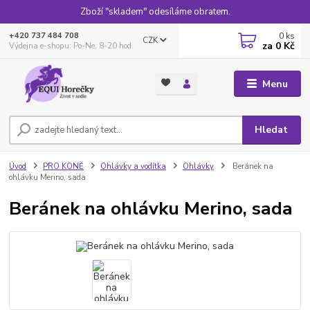
Zboží "skladem" odesíláme obratem.
0
ks
+420 737 484 708
CZK
za
0 Kč
Výdejna e-shopu: Po-Ne, 8-20 hod.
Menu
Hledat
Úvod
PRO KONĚ
Ohlávky a vodítka
Ohlávky
Beránek na
ohlávku Merino, sada
Beránek na ohlávku Merino, sada