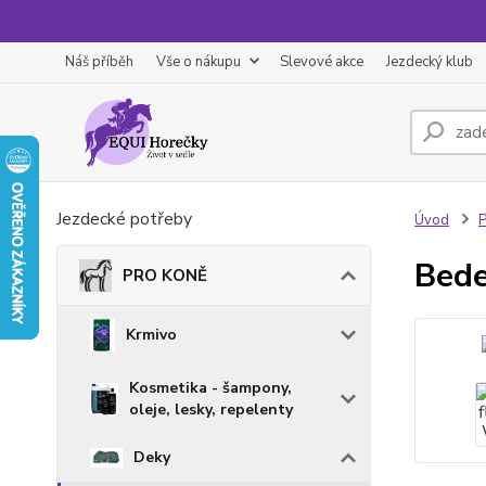
Náš příběh
Vše o nákupu
Slevové akce
Jezdecký klub
Jezdecké potřeby
Úvod
Bede
PRO KONĚ
Krmivo
Kosmetika - šampony,
oleje, lesky, repelenty
Deky