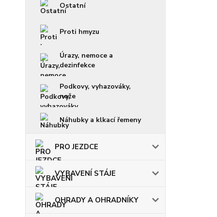
Ostatní
Proti hmyzu
Úrazy, nemoce a
dezinfekce
Podkovy, vyhazováky,
nože
Náhubky a klkací řemeny
PRO JEZDCE
VYBAVENÍ STÁJE
OHRADY A OHRADNÍKY