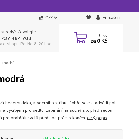
Přihlášení
CZK
 si rady? Zavolejte.
0
ks
 737 484 708
za
0 Kč
a e-shopu: Po-Ne, 8-20 hod.
n, modrá
 modrá
vá bederní deka, moderního střihu. Dobře saje a odvádí pot.
na výkrojem pro sedlo, zapínání na suchý zip, před sedlem.
 pro prohřátí svalů před i po práci s koněm.
celý popis
tupnost
skladem 1 ks