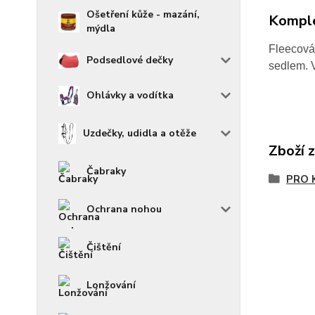
Ošetření kůže - mazání,
Komple
mýdla
Fleecová 
Podsedlové dečky
sedlem. V
Ohlávky a vodítka
Uzdečky, udidla a otěže
Zboží 
Čabraky
PRO 
Ochrana nohou
Čištění
Lonžování