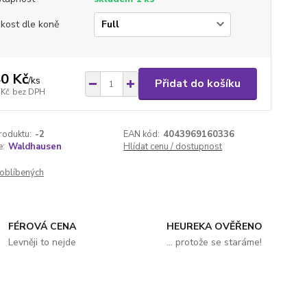
ikost dle koně
0 Kč
/
ks
Přidat do košíku
 Kč
bez DPH
roduktu:
-2
EAN kód:
4043969160336
e:
Waldhausen
Hlídat cenu / dostupnost
oblíbených
FÉROVÁ CENA
HEUREKA OVĚŘENO
Levněji to nejde
... protože se staráme!