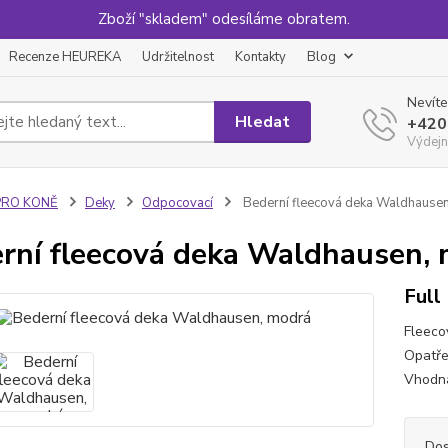
Zboží "skladem" odesíláme obratem.
Recenze HEUREKA
Udržitelnost
Kontakty
Blog
Nevíte
Hledat
+420
Výdejn
PRO KONĚ
Deky
Odpocovací
Bederní fleecová deka Waldhause
rní fleecová deka Waldhausen,
Full
Fleeco
Opatře
Vhodná
Dos