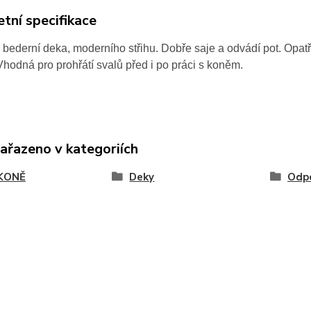
tní specifikace
bederní deka, moderního střihu. Dobře saje a odvádí pot. Opatř
hodná pro prohřátí svalů před i po práci s koněm.
zařazeno v kategoriích
KONĚ
Deky
Odpo