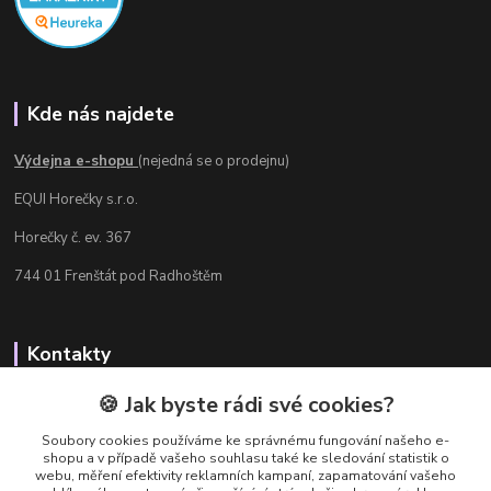
Kde nás najdete
Výdejna e-shopu
(nejedná se o prodejnu)
EQUI Horečky s.r.o.
Horečky č. ev. 367
744 01 Frenštát pod Radhoštěm
Kontakty
Radka Chamrádová
🍪 Jak byste rádi své cookies?
+420 737 484 708
Soubory cookies používáme ke správnému fungování našeho e-
Výdejna e-shopu: Po-Ne, 8-20 hod.
shopu a v případě vašeho souhlasu také ke sledování statistik o
webu, měření efektivity reklamních kampaní, zapamatování vašeho
info@equi-horecky.cz