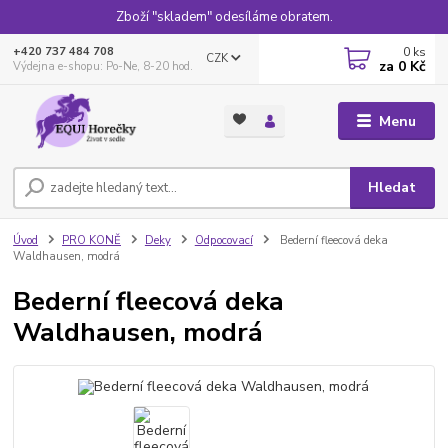
Zboží "skladem" odesíláme obratem.
0
ks
+420 737 484 708
CZK
za
0 Kč
Výdejna e-shopu: Po-Ne, 8-20 hod.
Menu
Hledat
Úvod
PRO KONĚ
Deky
Odpocovací
Bederní fleecová deka
Waldhausen, modrá
Bederní fleecová deka
Waldhausen, modrá