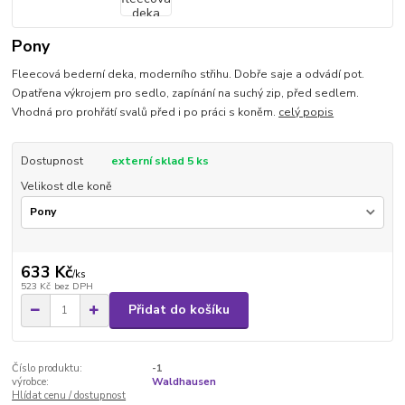
Pony
Fleecová bederní deka, moderního střihu. Dobře saje a odvádí pot.
Opatřena výkrojem pro sedlo, zapínání na suchý zip, před sedlem.
Vhodná pro prohřátí svalů před i po práci s koněm.
celý popis
Dostupnost
externí sklad 5 ks
Velikost dle koně
633 Kč
/
ks
523 Kč
bez DPH
Přidat do košíku
Číslo produktu:
-1
výrobce:
Waldhausen
Hlídat cenu / dostupnost