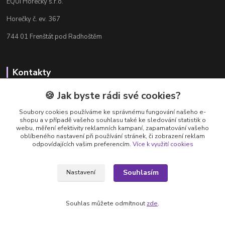
EQUI Horečky s.r.o.
Horečky č. ev. 367
744 01 Frenštát pod Radhoštěm
Kontakty
Radka Chamrádová
🍪 Jak byste rádi své cookies?
+420 737 484 708
Soubory cookies používáme ke správnému fungování našeho e-
Výdejna e-shopu: Po-Ne, 8-20 hod.
shopu a v případě vašeho souhlasu také ke sledování statistik o
webu, měření efektivity reklamních kampaní, zapamatování vašeho
info@equi-horecky.cz
oblíbeného nastavení při používání stránek, či zobrazení reklam
odpovídajících vašim preferencím.
Více k využití cookies
Souhlasím
Nastavení
Provozovatel: EQUI Horečky s.r.o., IČ 196 32 827, Horečky č.ev. 367, 744 01
Frenštát pod Radhoštěm, C 93460 vedená u Krajského soudu v Ostravě
Souhlas můžete odmítnout
zde
.
Vytvořeno na
Eshop-rychle.cz