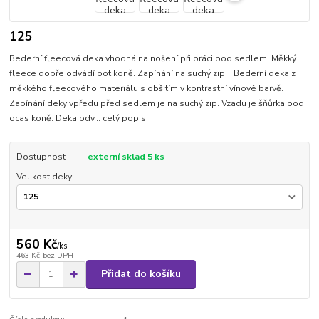
125
Bederní fleecová deka vhodná na nošení při práci pod sedlem. Měkký
fleece dobře odvádí pot koně. Zapínání na suchý zip. Bederní deka z
měkkého fleecového materiálu s obšitím v kontrastní vínové barvě.
Zapínání deky vpředu před sedlem je na suchý zip. Vzadu je šňůrka pod
ocas koně. Deka odv...
celý popis
Dostupnost
externí sklad 5 ks
Velikost deky
560 Kč
/
ks
463 Kč
bez DPH
Přidat do košíku