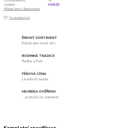
Číslo produktu:
-1
výrobce:
HORZE
Hlídat cenu / dostupnost
Do oblíbených
ŠIROKÝ SORTIMENT
Každý den nové věci
RODINNÁ TRADICE
Radka a Petr
FÉROVÁ CENA
Levněji to nejde
HEUREKA OVĚŘENO
... protože se staráme!
Kompletní specifikace