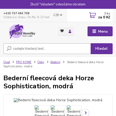
Zboží "skladem" odesíláme obratem.
0
ks
+420 737 484 708
CZK
za
0 Kč
Výdejna e-shopu: Po-Ne, 8-20 hod.
Menu
Hledat
Úvod
PRO KONĚ
Deky
Bederní
Bederní fleecová deka Horze
Sophistication, modrá
Bederní fleecová deka Horze
Sophistication, modrá