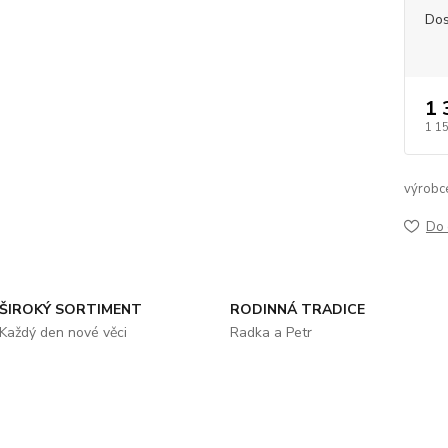
Dos
1 
1 1
výrobc
Do 
ŠIROKÝ SORTIMENT
RODINNÁ TRADICE
Každý den nové věci
Radka a Petr