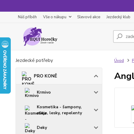
Náš příběh
Vše o nákupu
Slevové akce
Jezdecký klub
Jezdecké potřeby
Úvod
Angl
PRO KONĚ
Krmivo
Kosmetika - šampony,
oleje, lesky, repelenty
Deky