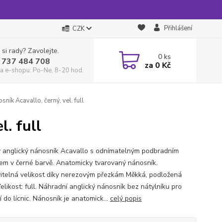
Přihlášení
CZK
 si rady? Zavolejte.
0
ks
 737 484 708
za
0 Kč
a e-shopu: Po-Ne, 8-20 hod.
ník Acavallo, černý, vel. full
l. full
 anglický nánosník Acavallo s odnímatelným podbradním
em v černé barvě. Anatomicky tvarovaný nánosník.
itelná velikost díky nerezovým přezkám Měkká, podložená
elikost: full. Náhradní anglický nánosník bez nátylníku pro
 do lícnic. Nánosník je anatomick...
celý popis