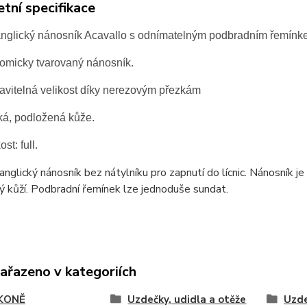
tní specifikace
nglický nánosník Acavallo s odnímatelným podbradním řemínke
omicky tvarovaný nánosník.
avitelná velikost díky nerezovým přezkám
á, podložená kůže.
ost: full.
anglický nánosník bez nátylníku pro zapnutí do lícnic. Nánosník j
 kůží. Podbradní řemínek lze jednoduše sundat.
zařazeno v kategoriích
KONĚ
Uzdečky, udidla a otěže
Uzde