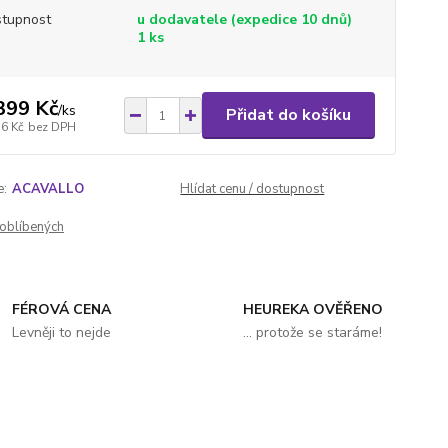
tupnost
u dodavatele (expedice 10 dnů)
1 ks
399 Kč
/
ks
Přidat do košíku
56 Kč
bez DPH
e:
ACAVALLO
Hlídat cenu / dostupnost
oblíbených
FÉROVÁ CENA
HEUREKA OVĚŘENO
Levněji to nejde
... protože se staráme!