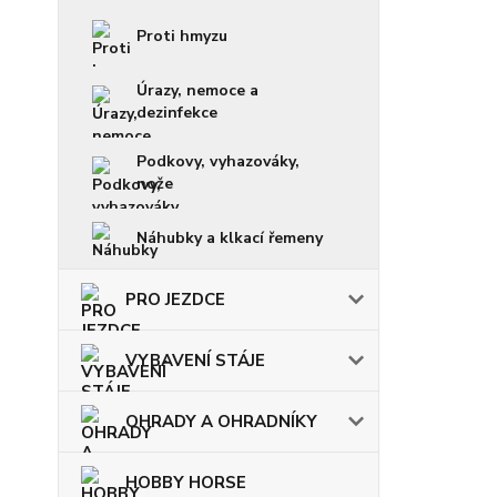
Proti hmyzu
Úrazy, nemoce a
dezinfekce
Podkovy, vyhazováky,
nože
Náhubky a klkací řemeny
PRO JEZDCE
VYBAVENÍ STÁJE
OHRADY A OHRADNÍKY
HOBBY HORSE