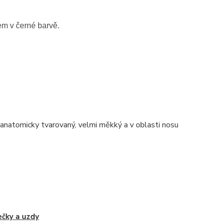
m v černé barvě.
e anatomicky tvarovaný, velmi měkký a v oblasti nosu
čky a uzdy