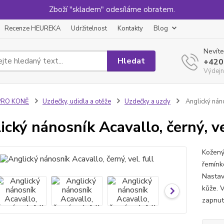
Zboží "skladem" odesíláme obratem.
Recenze HEUREKA
Udržitelnost
Kontakty
Blog
Nevíte
Hledat
+420
Výdejn
PRO KONĚ
Uzdečky, udidla a otěže
Uzdečky a uzdy
Anglický nános
ický nánosník Acavallo, černý, ve
Kožený
řemínk
Nastav
kůže. V
zapnutí