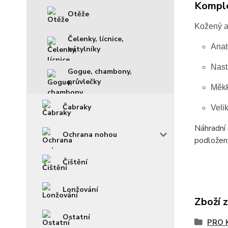
Komple
Otěže
Kožený a
Čelenky, lícnice,
Anat
nátylníky
Nast
Gogue, chambony,
průvlečky
Měkk
Čabraky
Velik
Náhradní 
Ochrana nohou
podložený
Čištění
Lonžování
Zboží 
Ostatní
PRO 