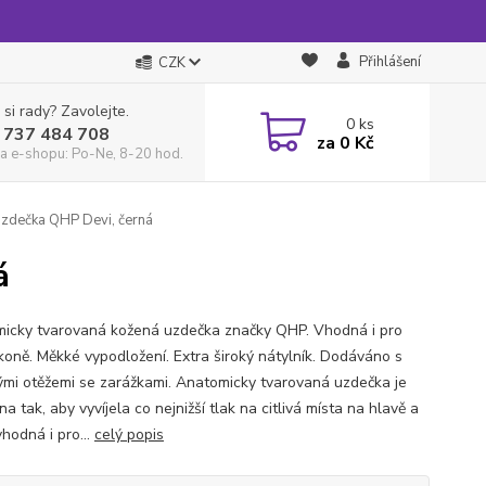
Přihlášení
CZK
 si rady? Zavolejte.
0
ks
 737 484 708
za
0 Kč
a e-shopu: Po-Ne, 8-20 hod.
zdečka QHP Devi, černá
á
icky tvarovaná kožená uzdečka značky QHP. Vhodná i pro
 koně. Měkké vypodložení. Extra široký nátylník. Dodáváno s
ými otěžemi se zarážkami. Anatomicky tvarovaná uzdečka je
a tak, aby vyvíjela co nejnižší tlak na citlivá místa na hlavě a
vhodná i pro...
celý popis