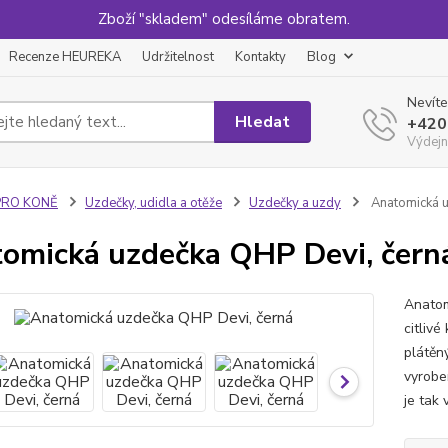
Zboží "skladem" odesíláme obratem.
Recenze HEUREKA
Udržitelnost
Kontakty
Blog
Nevíte
Hledat
+420
Výdejn
PRO KONĚ
Uzdečky, udidla a otěže
Uzdečky a uzdy
Anatomická u
omická uzdečka QHP Devi, čern
Anatom
citlivé
plátěn
vyroben
je tak 