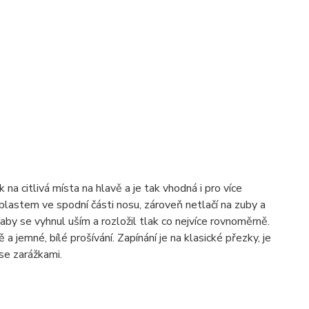
na citlivá místa na hlavě a je tak vhodná i pro více
 oblastem ve spodní části nosu, zároveň netlačí na zuby a
 aby se vyhnul uším a rozložil tlak co nejvíce rovnoměrně.
jemné, bílé prošívání. Zapínání je na klasické přezky, je
se zarážkami.