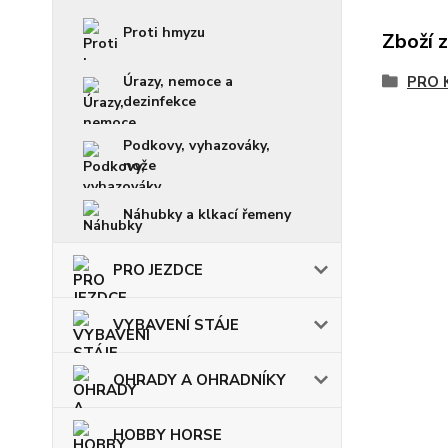
Proti hmyzu
Zboží 
Úrazy, nemoce a
PRO 
dezinfekce
Podkovy, vyhazováky,
nože
Náhubky a klkací řemeny
PRO JEZDCE
VYBAVENÍ STÁJE
OHRADY A OHRADNÍKY
HOBBY HORSE