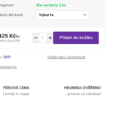
tupnost
dle varianty 2 ks
ikost dle koně
425 Kč
/
ks
Přidat do košíku
04 Kč
bez DPH
e:
QHP
Hlídat cenu / dostupnost
oblíbených
FÉROVÁ CENA
HEUREKA OVĚŘENO
Levněji to nejde
... protože se staráme!