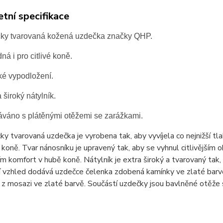
tní specifikace
ky tvarovaná kožená uzdečka značky QHP.
ná i pro citlivé koně.
é vypodložení.
 široký nátylník.
váno s plátěnými otěžemi se zarážkami.
y tvarovaná uzdečka je vyrobena tak, aby vyvíjela co nejnižší tlak 
í koně. Tvar nánosníku je upravený tak, aby se vyhnul citlivějším
ím komfort v hubě koně. Nátylník je extra široký a tvarovaný tak,
 vzhled dodává uzdečce čelenka zdobená kamínky ve zlaté barvě a 
z mosazi ve zlaté barvě. Součástí uzdečky jsou bavlněné otěže 