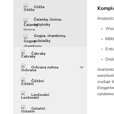
Otěže
Komple
Anatomic
Čelenky, lícnice,
nátylníky
Vhod
Gogue, chambony,
Měkk
průvlečky
Extra
Čabraky
Dodá
Ochrana nohou
Anatomick
senzitivn
Čištění
zvyšuje t
Elegantní
vyrobeno 
Lonžování
Ostatní