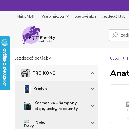
Náš příběh
Vše o nákupu
Slevové akce
Jezdecký klub
Jezdecké potřeby
Úvod
Anat
PRO KONĚ
Krmivo
Kosmetika - šampony,
oleje, lesky, repelenty
Deky