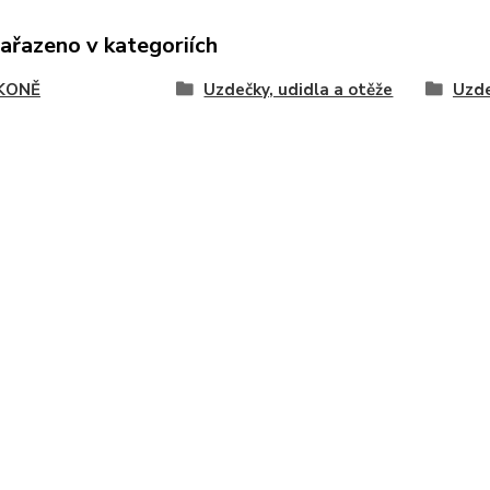
zařazeno v kategoriích
KONĚ
Uzdečky, udidla a otěže
Uzde