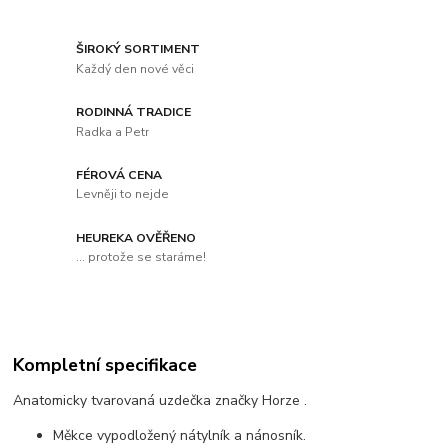
ŠIROKÝ SORTIMENT
Každý den nové věci
RODINNÁ TRADICE
Radka a Petr
FÉROVÁ CENA
Levněji to nejde
HEUREKA OVĚŘENO
... protože se staráme!
Kompletní specifikace
Anatomicky tvarovaná uzdečka značky Horze .
Měkce vypodložený nátylník a nánosník.