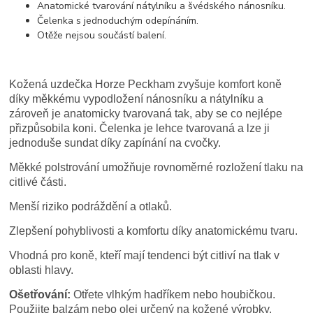
Anatomické tvarování nátylníku a švédského nánosníku.
Čelenka s jednoduchým odepínáním.
Otěže nejsou součástí balení.
Kožená uzdečka Horze Peckham zvyšuje komfort koně
díky měkkému vypodložení nánosníku a nátylníku a
zároveň je anatomicky tvarovaná tak, aby se co nejlépe
přizpůsobila koni. Čelenka je lehce tvarovaná a lze ji
jednoduše sundat díky zapínání na cvočky.
Měkké polstrování umožňuje rovnoměrné rozložení tlaku na
citlivé části.
Menší riziko podráždění a otlaků.
Zlepšení pohyblivosti a komfortu díky anatomickému tvaru.
Vhodná pro koně, kteří mají tendenci být citliví na tlak v
oblasti hlavy.
Ošetřování:
Otřete vlhkým hadříkem nebo houbičkou.
Použijte balzám nebo olej určený na kožené výrobky.