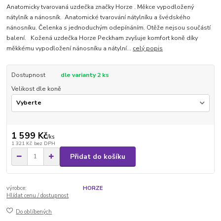
Anatomicky tvarovaná uzdečka značky Horze . Měkce vypodložený
nátylník a nánosník. Anatomické tvarování nátylníku a švédského
nánosníku. Čelenka s jednoduchým odepínáním. Otěže nejsou součástí
balení. Kožená uzdečka Horze Peckham zvyšuje komfort koně díky
měkkému vypodložení nánosníku a nátylní...
celý popis
Dostupnost
dle varianty 2 ks
Velikost dle koně
1 599 Kč
/
ks
1 321 Kč
bez DPH
Přidat do košíku
výrobce:
HORZE
Hlídat cenu / dostupnost
Do oblíbených