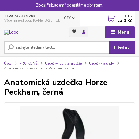
Zboží "skladem" odesíláme obratem.
0
ks
+420 737 484 708
CZK
za
0 Kč
Výdejna e-shopu: Po-Ne, 8-20 hod.
Menu
Hledat
Úvod
PRO KONĚ
Uzdečky, udidla a otěže
Uzdečky a uzdy
Anatomická uzdečka Horze Peckham, černá
Anatomická uzdečka Horze
Peckham, černá