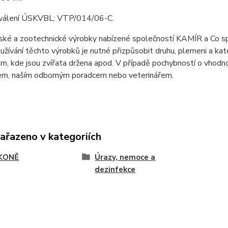
hválení ÚSKVBL: VTP/014/06-C.
ké a zootechnické výrobky nabízené společností KAMÍR a Co spol. 
užívání těchto výrobků je nutné přizpůsobit druhu, plemeni a kate
, kde jsou zvířata držena apod. V případě pochybností o vhodno
em, naším odborným poradcem nebo veterinářem.
zařazeno v kategoriích
KONĚ
Úrazy, nemoce a
dezinfekce