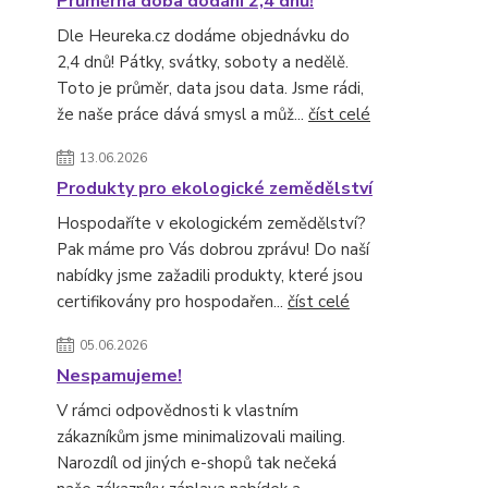
Průměrná doba dodání 2,4 dnů!
Dle Heureka.cz dodáme objednávku do
2,4 dnů! Pátky, svátky, soboty a nedělě.
Toto je průměr, data jsou data. Jsme rádi,
že naše práce dává smysl a můž...
číst celé
13.06.2026
Produkty pro ekologické zemědělství
Hospodaříte v ekologickém zemědělství?
Pak máme pro Vás dobrou zprávu! Do naší
nabídky jsme zažadili produkty, které jsou
certifikovány pro hospodařen...
číst celé
05.06.2026
Nespamujeme!
V rámci odpovědnosti k vlastním
zákazníkům jsme minimalizovali mailing.
Narozdíl od jiných e-shopů tak nečeká