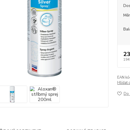
Dos
Měr
Bal
23
194
EAN kó
Hlídat 
Do 