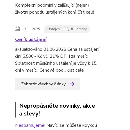
Komplexní podmínky zajišťující (nejen)
životní pohodu ustájených koní.
číst celé
13.11.2025
Ustájení u EQUI Horečky
Ceník ustájení
aktualizováno 01.06.2026 Cena za ustájení
činí 5.500,- Kč vč. 21% DPH za měsíc.
Splatnost měsíčního ustájení je vždy k 15.
dni v měsíci. Cenové pod...
číst celé
Zobrazit všechny články
Nepropásněte novinky, akce
a slevy!
Nespamujeme
! Navíc, se můžete kdykoli