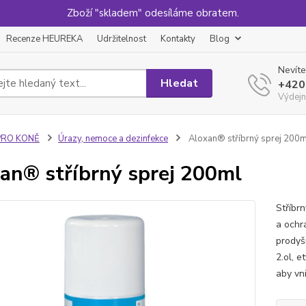
Zboží "skladem" odesíláme obratem.
Recenze HEUREKA
Udržitelnost
Kontakty
Blog
Nevíte
Hledat
+420
Výdejn
PRO KONĚ
Úrazy, nemoce a dezinfekce
Aloxan® stříbrný sprej 200m
an® stříbrný sprej 200ml
Stříbrn
a ochr
prodyš
2.ol, e
aby vni