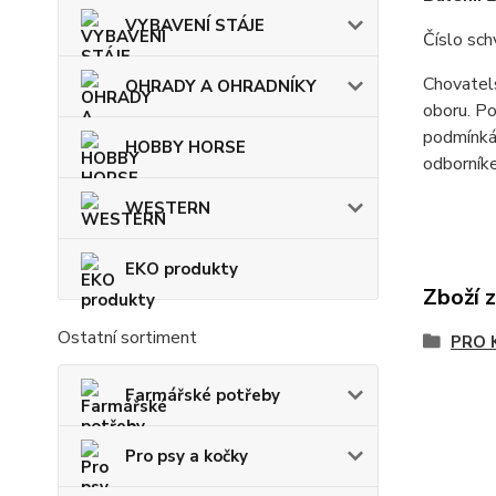
VYBAVENÍ STÁJE
Číslo sc
Chovatels
OHRADY A OHRADNÍKY
oboru. Po
podmínkám
HOBBY HORSE
odborník
WESTERN
EKO produkty
Zboží 
Ostatní sortiment
PRO 
Farmářské potřeby
Pro psy a kočky