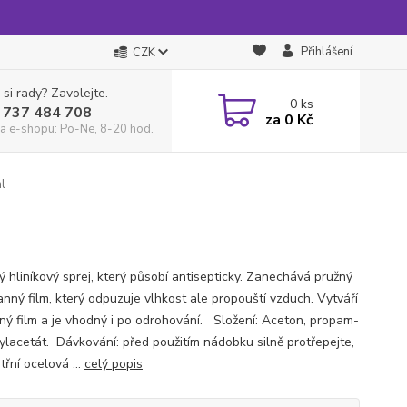
Přihlášení
CZK
 si rady? Zavolejte.
0
ks
 737 484 708
za
0 Kč
a e-shopu: Po-Ne, 8-20 hod.
l
ý hliníkový sprej, který působí antisepticky. Zanechává pružný
anný film, který odpuzuje vlhkost ale propouští vzduch. Vytváří
ný film a je vhodný i po odrohování. Složení: Aceton, propam-
tylacetát. Dávkování: před použitím nádobku silně protřepejte,
třní ocelová ...
celý popis