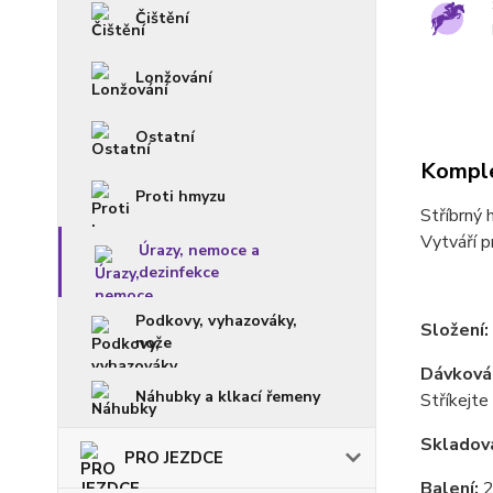
Čištění
Lonžování
Ostatní
Komple
Proti hmyzu
Stříbrný 
Vytváří p
Úrazy, nemoce a
dezinfekce
Podkovy, vyhazováky,
Složení:
nože
Dávková
Náhubky a klkací řemeny
Stříkejte
Skladová
PRO JEZDCE
Balení:
2