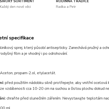
ŠIROKÝ SORTIMENT
RODINNÁ TRADICE
Každý den nové věci
Radka a Petr
tní specifikace
hliníkový sprej, který působí antisepticky. Zanechává pružný a oc
rodyšný film a je vhodný i po odrohování.
Aceton, propam-2.ol, etylacetát.
ní:
před použitím nádobku silně protřepejte, aby vnitřní ocelová 
 ze vzdálenosti cca 10-20 cm na suchou a čistou plochu dokud n
ni:
chraňte před slunečním zářením. Nevystavujte teplotám nad
00 ml