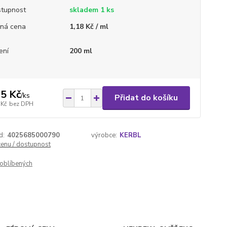
tupnost
skladem 1 ks
ná cena
1,18 Kč / ml
ení
200 ml
5 Kč
/
ks
Přidat do košíku
 Kč
bez DPH
d:
4025685000790
výrobce:
KERBL
cenu / dostupnost
oblíbených