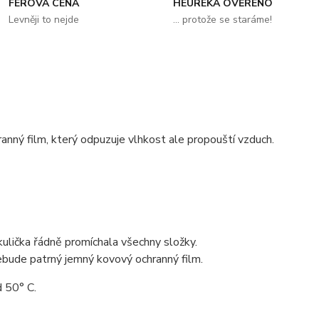
FÉROVÁ CENA
HEUREKA OVĚŘENO
Levněji to nejde
... protože se staráme!
hranný film, který odpuzuje vlhkost ale propouští vzduch.
kulička řádně promíchala všechny složky.
ebude patrný jemný kovový ochranný film.
 50° C.