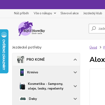
Náš příběh
Vše o nákupu
Slevové akce
Jezdecký klub
Jezdecké potřeby
Úvod
Alox
PRO KONĚ
Krmivo
Kosmetika - šampony,
oleje, lesky, repelenty
Deky