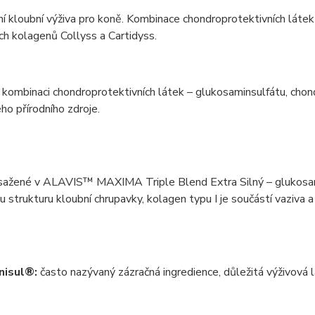
 kloubní výživa pro koně. Kombinace chondroprotektivních látek 
h kolagenů Collyss a Cartidyss.
kombinaci chondroprotektivních látek – glukosaminsulfátu, chon
o přírodního zdroje.
ažené v ALAVIS™ MAXIMA Triple Blend Extra Silný – glukosamins
u strukturu kloubní chrupavky, kolagen typu I je součástí vaziva a
nisul®:
často nazývaný zázračná ingredience, důležitá výživová l