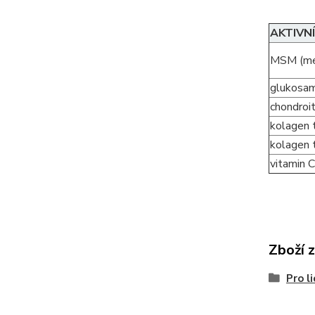
AKTIVNÍ
MSM (me
glukosam
chondroi
kolagen 
kolagen t
vitamin
Zboží 
Pro li