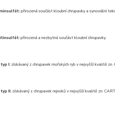
minsulfát:
přirozená součást kloubní chrupavky a synoviální tek
tinsulfát:
přirozená a nezbytná součást kloubní chrupavky.
typ I:
získávaný z chrupavek mořských ryb v nejvyšší kvalitě z
typ II:
získávaný z chrupavek rejnoků v nejvyšší kvalitě zn. CA