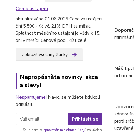
Ceník ustájení
aktualizováno 01.06.2026 Cena za ustájení
činí 5.500,- Kč vč. 21% DPH za měsíc.
Doporuč
Splatnost měsíčního ustájení je vždy k 15.
minimálně
dni v měsíci. Cenové pod...
číst celé
Zobrazit všechny články
Náš tip:
ochucené
Nepropásněte novinky, akce
a slevy!
Nespamujeme
! Navíc, se můžete kdykoli
odhlásit.
Upozorn
zdravý ži
Přihlásit se
proti srá
uzavřené 
Souhlasím se
zpracováním osobních údajů
za účelem