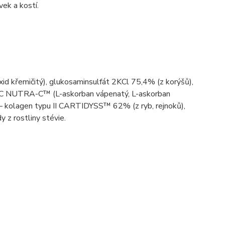
vek a kostí.
 křemičitý), glukosaminsulfát 2KCl 75,4% (z korýšů),
min C NUTRA-C™ (L-askorban vápenatý, L-askorban
– kolagen typu II CARTIDYSS™ 62% (z ryb, rejnoků),
 z rostliny stévie.