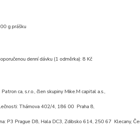
00 g prášku
doporučenou denní dávku (1 odměrka): 8 Kč
:
Patron ca, s.r.o., člen skupiny Mike.M capital a.s.,
olečnosti: Thámova 402/4, 186 00 Praha 8,
na: P3 Prague D8, Hala DC3, Zdibsko 614, 250 67 Klecany, Čes