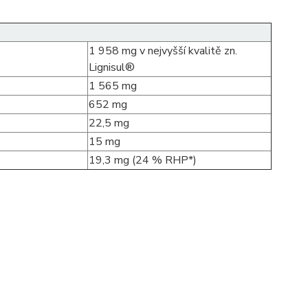
1 958 mg v nejvyšší kvalitě zn.
Lignisul®
1 565 mg
652 mg
22,5 mg
15 mg
19,3 mg (24 % RHP*)