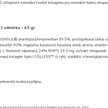
C:
přispívá k normální tvorbě kolagenu pro normální funkci chrupa
(1 odměrka – 4,5 g):
GNISUL® (methylsulfonylmethan 99,5%, protispékavá látka: oxid
insulfát 90%, regulátor kyselosti: kyselina vinná, aroma, vita
ý, L-threonát vápenatý, 24% RHP*) 19,3 mg, extrakt chrupavek 
vaný kolagen typu I COLLYSS™ (z ryb), sladidlo: steviolglykosidy
eferenční hodnota příjmu
registrovaná ochranná známka firmy Novotech Nutraceuticals, Inc. (USA).