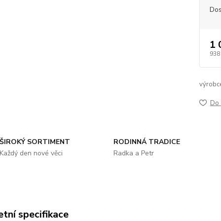
Dos
1 
938
výrobc
Do 
ŠIROKÝ SORTIMENT
RODINNÁ TRADICE
Každý den nové věci
Radka a Petr
tní specifikace