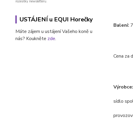
rozesílky newsletteru.
USTÁJENÍ u EQUI Horečky
Balení:
7
Máte zájem u ustájení Vašeho koně u
nás? Koukněte
zde
.
Cena za 
Výrobce
sídlo sp
provozov