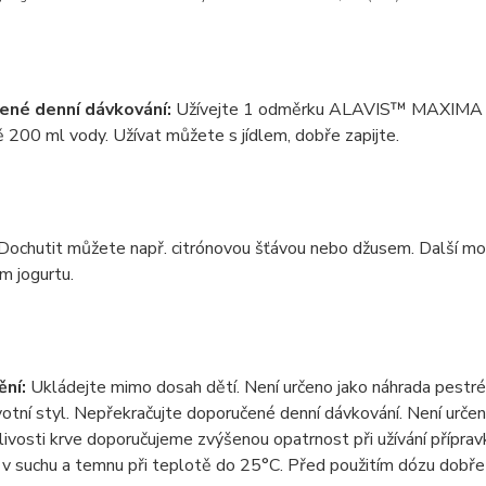
ené denní dávkování:
Užívejte 1 odměrku ALAVIS™ MAXIMA Tri
 200 ml vody. Užívat můžete s jídlem, dobře zapijte.
Dochutit můžete např. citrónovou šťávou nebo džusem. Další mož
m jogurtu.
ění:
Ukládejte mimo dosah dětí. Není určeno jako náhrada pestré
votní styl. Nepřekračujte doporučené denní dávkování. Není určeno
žlivosti krve doporučujeme zvýšenou opatrnost při užívání přípra
v suchu a temnu při teplotě do 25°C. Před použitím dózu dobře