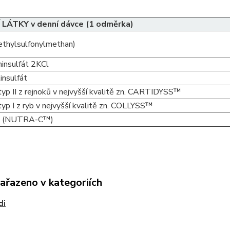
 LÁTKY v denní dávce (1 odměrka)
thylsulfonylmethan)
insulfát 2KCl
tinsulfát
typ II z rejnoků v nejvyšší kvalitě zn. CARTIDYSS™
yp I z ryb v nejvyšší kvalitě zn. COLLYSS™
 C (NUTRA-C™)
zařazeno v kategoriích
di