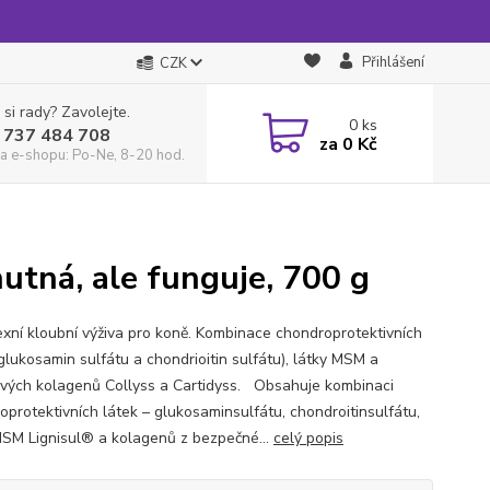
Přihlášení
CZK
 si rady? Zavolejte.
0
ks
 737 484 708
za
0 Kč
a e-shopu: Po-Ne, 8-20 hod.
tná, ale funguje, 700 g
xní kloubní výživa pro koně. Kombinace chondroprotektivních
glukosamin sulfátu a chondrioitin sulfátu), látky MSM a
vých kolagenů Collyss a Cartidyss. Obsahuje kombinaci
oprotektivních látek – glukosaminsulfátu, chondroitinsulfátu,
MSM Lignisul® a kolagenů z bezpečné...
celý popis