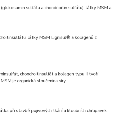
(glukosamin sulfátu a chondrioitin sulfátu), látky MSM a
droitinsulfátu, látky MSM Lignisul® a kolagenů z
ulfát, chondroitinsulfát a kolagen typu II tvoří
 MSM je organická sloučenina síry.
átka při stavbě pojivových tkání a kloubních chrupavek.