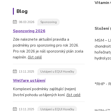
Vitamin 
Blog
06.03.2026
Sponzoring
Složení 
Sponzoring 2026
Zde naleznete aktuální pravidla a
MSM – LI
podmínky pro sponzoring pro rok 2026.
chondroit
Pro rok 2026 je náš sponzorský plán zcela
hořečnat
naplněn.
číst celé
hydrolyzo
13.11.2025
Ustájení u EQUI Horečky
Welfare ustájení
*RHP - R
Komplexní podmínky zajišťující (nejen)
životní pohodu ustájených koní.
číst celé
13.11.2025
Ustájení u EQUI Horečky
NUTRA-C™ je 