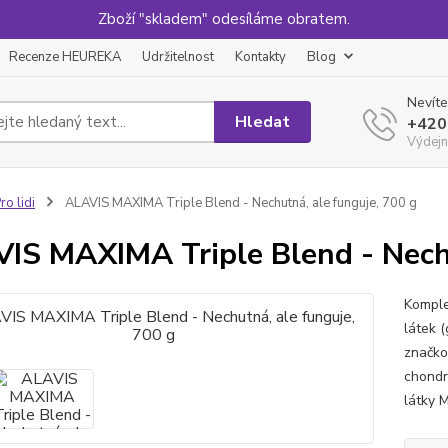
Zboží "skladem" odesíláme obratem.
Recenze HEUREKA
Udržitelnost
Kontakty
Blog
Nevíte
Hledat
+420
Výdejn
ro lidi
ALAVIS MAXIMA Triple Blend - Nechutná, ale funguje, 700 g
IS MAXIMA Triple Blend - Nechu
Komple
látek (
značko
chondr
látky 