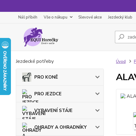
Náš příběh
Vše o nákupu
Slevové akce
Jezdecký klub
Jezdecké potřeby
Úvod
P
ALAV
PRO KONĚ
PRO JEZDCE
VYBAVENÍ STÁJE
OHRADY A OHRADNÍKY