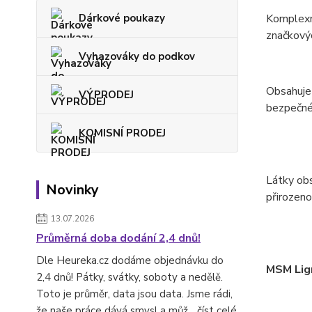
Dárkové poukazy
Komplexní
značkovýc
Vyhazováky do podkov
Obsahuje 
VÝPRODEJ
bezpečnéh
KOMISNÍ PRODEJ
Látky obs
Novinky
přirozeno
13.07.2026
Průměrná doba dodání 2,4 dnů!
Dle Heureka.cz dodáme objednávku do
MSM Lig
2,4 dnů! Pátky, svátky, soboty a nedělě.
Toto je průměr, data jsou data. Jsme rádi,
že naše práce dává smysl a můž...
číst celé