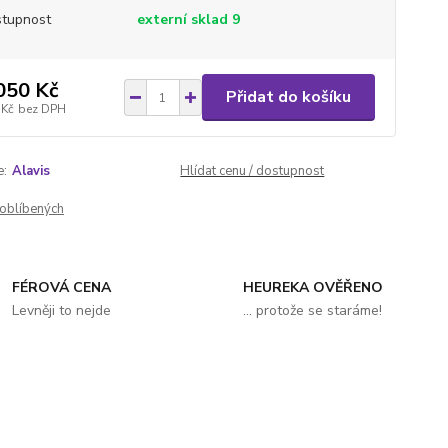
tupnost
externí sklad 9
050 Kč
Přidat do košíku
 Kč
bez DPH
e:
Alavis
Hlídat cenu / dostupnost
oblíbených
FÉROVÁ CENA
HEUREKA OVĚŘENO
Levněji to nejde
... protože se staráme!