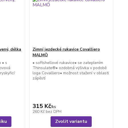
vený, délka
Zimní jezdecké rukavice Covalliero
MALMÖ
 • s
• softshellové rukavice• se zateplením
kovová
Thinsulate®• ozdobná výšivka v podobě
yskyřicí
loga Covalliero• možnost stažení v oblasti
zápěstí
315 Kč
/
ks
260 Kč
bez DPH
šíku
Zvolit variantu