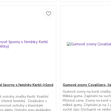
é šporny s řemínky Kerbl (různé
Gumové zvony Covalliero, č
Gumové zvony na koně značky 
Měkká guma. Zapínání na suché
 ostruhy značky Kerbl. Kvalitní
Příznivá cena. Zvony na koně 
. Včetně řemínků. Dodáváno v
měkké gumy. ZApínání je na 2
rezové ostruhy s klasickým
suché zipy. Dostupné ve velik
ro dámy. Ostruhy jsou dodávány