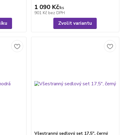
1 090 Kč
/
ks
901 Kč
bez DPH
šíku
Zvolit variantu
Všestranný sedlový set 17,5", černý