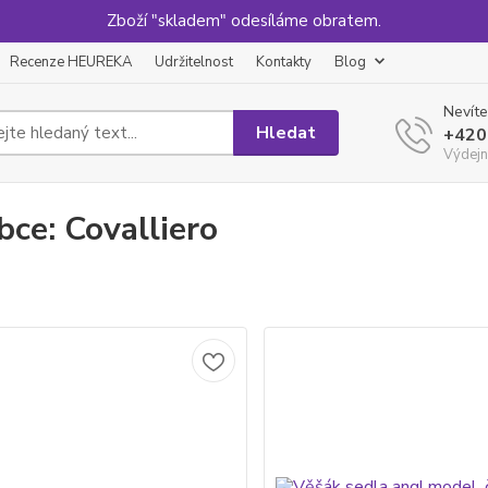
Zboží "skladem" odesíláme obratem.
Recenze HEUREKA
Udržitelnost
Kontakty
Blog
Nevíte
Hledat
+420
Výdejn
bce: Covalliero