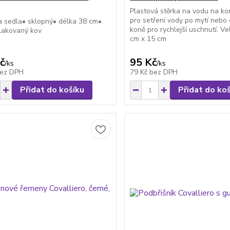
Plastová stěrka na vodu na k
pro setření vody po mytí nebo
 sedla• sklopný• délka 38 cm•
koně pro rychlejší uschnutí. Ve
lakovaný kov
cm x 15 cm
č
95 Kč
/
ks
/
ks
ez DPH
79 Kč
bez DPH
Přidat do košíku
Přidat do ko