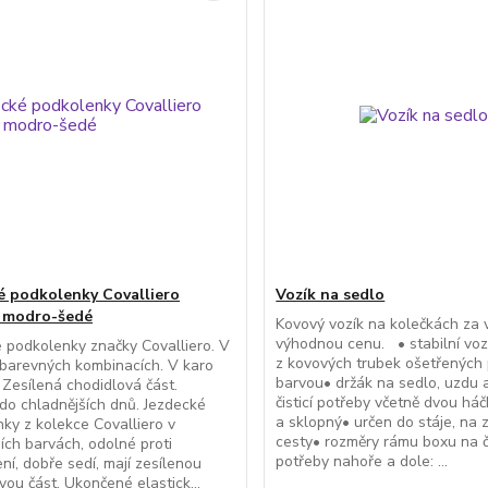
é podkolenky Covalliero
Vozík na sedlo
, modro-šedé
Kovový vozík na kolečkách za 
výhodnou cenu. • stabilní voz
 podkolenky značky Covalliero. V
z kovových trubek ošetřených
barevných kombinacích. V karo
barvou• držák na sedlo, uzdu 
 Zesílená chodidlová část.
čisticí potřeby včetně dvou há
o chladnějších dnů. Jezdecké
a sklopný• určen do stáje, na 
ky z kolekce Covalliero v
cesty• rozměry rámu boxu na či
ních barvách, odolné proti
potřeby nahoře a dole: ...
ní, dobře sedí, mají zesílenou
vou část. Ukončené elastick...