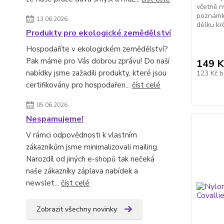
včetně 
poznámk
13.06.2026
délku kr
Produkty pro ekologické zemědělství
Hospodaříte v ekologickém zemědělství?
Pak máme pro Vás dobrou zprávu! Do naší
149 K
nabídky jsme zažadili produkty, které jsou
123 Kč
b
certifikovány pro hospodařen...
číst celé
05.06.2026
Nespamujeme!
V rámci odpovědnosti k vlastním
zákazníkům jsme minimalizovali mailing.
Narozdíl od jiných e-shopů tak nečeká
naše zákazníky záplava nabídek a
newslet...
číst celé
Zobrazit všechny novinky