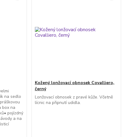
Kožený lonžovací obnosek Covalliero,
černý
velmi
ík na sedlo
Lonžovací obnosek z pravé kůže. Včetně
 práškovou
lícnic na připnutí udidla.
a box na
čků• pojízdný
závody a na
sticí