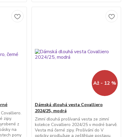
Až - 12 %
erné
Dámská dlouhá vesta Covalliero
2024/25, modrá
Covalliero.
 zipy.
Zimní dlouhá prošívaná vesta ze zimní
vyrobené z
kolekce Covalliero 2024/25 v modré barvě.
 pásky na
Vesta má černé zipy. Prošívání do V
ostech pony
opticky prodlužuje a zeštíhluje postavu.