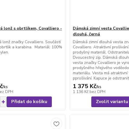
á lonž s obrtlíkem, Covalliero -
Dámská zimní vesta Covallie
dlouhá, černá
 lonž značky Covalliero. Součástí
Dámská zimní dlouhá vesta zn
 obrtlík a karabina. Materiál: 100%
Covalliero. Atraktivní prošívání
ylen.
prodyšný materiál. Odstranite
Dvoucestný zip. Dámská dlouh
vesta značky Covalliero je vyr
prodyšného hřejivého voděod
materiálu. Vesta má atraktivn
pprošívání. Kapuce je odstranit.
č
1 375 Kč
/
ks
/
ks
ez DPH
1 136 Kč
bez DPH
Přidat do košíku
Zvolit variantu