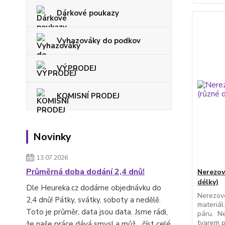
Dárkové poukazy
Vyhazováky do podkov
VÝPRODEJ
KOMISNÍ PRODEJ
Novinky
13.07.2026
Průměrná doba dodání 2,4 dnů!
Nerezov
délky)
Dle Heureka.cz dodáme objednávku do
Nerezové
2,4 dnů! Pátky, svátky, soboty a nedělě.
materiál
Toto je průměr, data jsou data. Jsme rádi,
páru. Ne
tvarem p
že naše práce dává smysl a můž...
číst celé