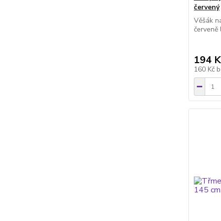
červený
Věšák na
červeně 
194 K
160 Kč
b