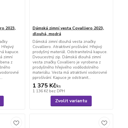
ro 2023,
Dámská zimní vesta Covalliero 2023,
dlouhá, modrá
ačky
Dámská zimní dlouhá vesta značky
. Hřejivý
Covalliero. Atraktivní prošívání. Hřejivý
lná kapuce.
prodyšný materiál. Odstranitelná kapuce.
á zimní
Dvoucestný zip. Dámská dlouhá zimní
obena z
vesta značky Covalliero je vyrobena z
olného
prodyšného hřejivého voděodolného
í vodorovné
materiálu. Vesta má atraktivní vodorovné
..
pprošívání. Kapuce je odstranit...
1 375 Kč
/
ks
1 136 Kč
bez DPH
Zvolit variantu