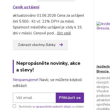
Ceník ustájení
aktualizováno 01.06.2026 Cena za ustájení
činí 5.500,- Kč vč. 21% DPH za měsíc.
Splatnost měsíčního ustájení je vždy k 15.
dni v měsíci. Cenové pod...
číst celé
Zobrazit všechny články
Nepropásněte novinky, akce
Jezdeck
a slevy!
Brescia
Jezdecké
Nespamujeme
! Navíc, se můžete kdykoli
různých 
odhlásit.
designu.
Vhodné d
podkolen
Přihlásit se
atraktiv
opotřebe
Souhlasím se
zpracováním osobních údajů
za účelem
chodidlo