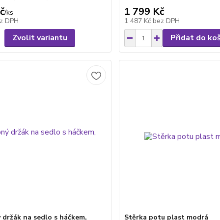
č
1 799 Kč
/
ks
z DPH
1 487 Kč
bez DPH
Zvolit variantu
Přidat do ko
 držák na sedlo s háčkem,
Stěrka potu plast modrá