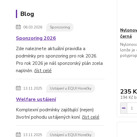
Blog
06.03.2026
Sponzoring
Nylonov
černá
Sponzoring 2026
Nylonová
Zde naleznete aktuální pravidla a
lonže je
polyprop
podmínky pro sponzoring pro rok 2026.
Pro rok 2026 je náš sponzorský plán zcela
naplněn.
číst celé
13.11.2025
Ustájení u EQUI Horečky
235 K
194 Kč
b
Welfare ustájení
Komplexní podmínky zajišťující (nejen)
životní pohodu ustájených koní.
číst celé
13.11.2025
Ustájení u EQUI Horečky