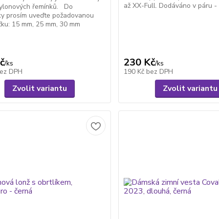
až XX-Full. Dodáváno v páru - 
nylonových řemínků. Do
y prosím uveďte požadovanou
čku: 15 mm, 25 mm, 30 mm
č
230 Kč
/
ks
/
ks
ez DPH
190 Kč
bez DPH
Zvolit variantu
Zvolit variantu