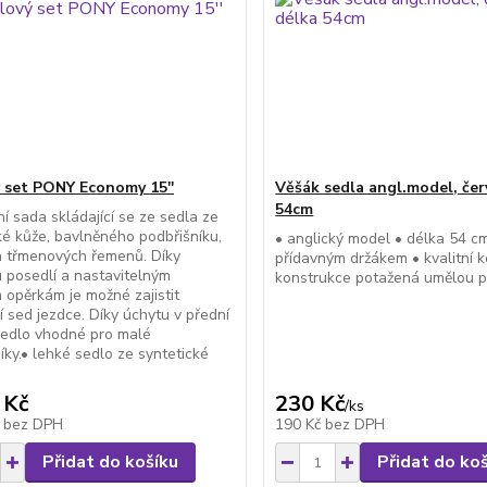
 set PONY Economy 15''
Věšák sedla angl.model, čer
54cm
í sada skládající se ze sedla ze
ké kůže, bavlněného podbřišníku,
• anglický model • délka 54 cm
a třmenových řemenů. Díky
přídavným držákem • kvalitní 
 posedlí a nastavitelným
konstrukce potažená umělou pr
 opěrkám je možné zajistit
í sed jezdce. Díky úchytu v přední
 sedlo vhodné pro malé
íky.• lehké sedlo ze syntetické
 Kč
230 Kč
/
ks
č
bez DPH
190 Kč
bez DPH
Přidat do košíku
Přidat do ko