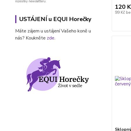
rozesílky newsletteru.
120 K
99 Kč
be
USTÁJENÍ u EQUI Horečky
Máte zájem u ustájení Vašeho koně u
nás? Koukněte
zde
.
Sklopný