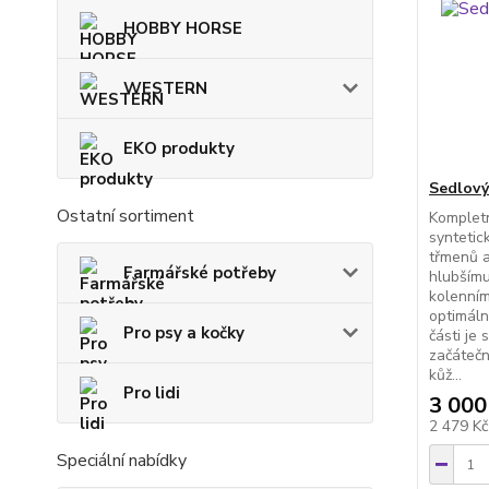
HOBBY HORSE
WESTERN
EKO produkty
Sedlový
Ostatní sortiment
Kompletn
syntetic
třmenů 
Farmářské potřeby
hlubšímu
kolenním
optimáln
Pro psy a kočky
části je
začátečn
kůž...
Pro lidi
3 000
2 479 K
Speciální nabídky