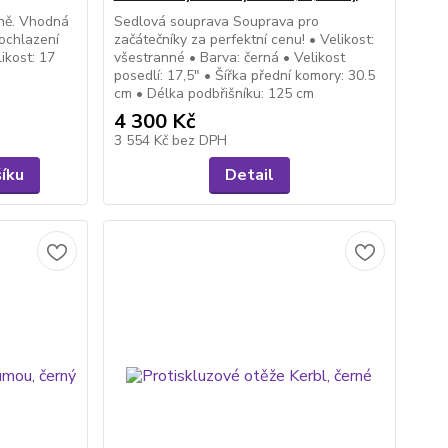
oně. Vhodná
Sedlová souprava Souprava pro
 ochlazení
začátečníky za perfektní cenu! • Velikost:
likost: 17
všestranné • Barva: černá • Velikost
posedlí: 17,5" • Šířka přední komory: 30.5
cm • Délka podbřišníku: 125 cm
4 300 Kč
3 554 Kč
bez DPH
šíku
Detail