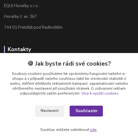
EQUI Horečky s.r.o.
Horečky č. ev. 367
744 01 Frenštát pod Radhoštěm
Kontakty
Radka Chamrádová
🍪 Jak byste rádi své cookies?
+420 737 484 708
Soubory cookies používáme ke správnému fungování našeho e-
Výdejna e-shopu: Po-Ne, 8-20 hod.
shopu a v případě vašeho souhlasu také ke sledování statistik o
webu, měření efektivity reklamních kampaní, zapamatování vašeho
info@equi-horecky.cz
oblíbeného nastavení při používání stránek, či zobrazení reklam
odpovídajících vašim preferencím.
Více k využití cookies
Souhlasím
Nastavení
Provozovatel: EQUI Horečky s.r.o., IČ 196 32 827, Horečky č.ev. 367, 744 01
Frenštát pod Radhoštěm, C 93460 vedená u Krajského soudu v Ostravě
Souhlas můžete odmítnout
zde
.
Vytvořeno na
Eshop-rychle.cz