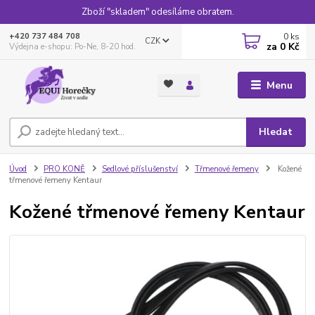
Zboží "skladem" odesíláme obratem.
0
ks
+420 737 484 708
CZK
za
0 Kč
Výdejna e-shopu: Po-Ne, 8-20 hod.
Menu
Hledat
Úvod
PRO KONĚ
Sedlové příslušenství
Třmenové řemeny
Kožené
třmenové řemeny Kentaur
Kožené třmenové řemeny Kentaur