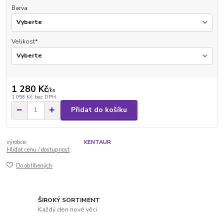
Barva
Velikost*
1 280 Kč
/
ks
1 058 Kč
bez DPH
Přidat do košíku
výrobce:
KENTAUR
Hlídat cenu / dostupnost
Do oblíbených
ŠIROKÝ SORTIMENT
Každý den nové věci